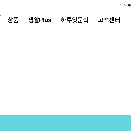
인증센
상품
생활Plus
하루잇문학
고객센터