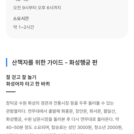
오전 9시부터 오후 6시까지
소요시간
약 1~2시간
산책자를 위한 가이드 - 화성행궁 편
잘 걷고 잘 놀기
화성어차 타고 한 바퀴
창덕궁 수원 화성의 경관과 전통시장 등을 두루 둘러볼 수 있는
관람열차다. 연무대에서 출발해 화홍문, 장안문, 화서문, 팔달산,
화성행궁, 수원 남문시장을 둘러본 후 다시 연무대로 돌아온다. 약
40~50분 정도 소요되며, 탑승료는 성인 3000원, 청소년 2000원,