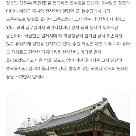
정문인 신풍루(新豊樓)를 통과하면 봉수당을 만난다. 봉수당은 정조의
어머니 혜경궁 홍씨의 진찬연이 열렸던 곳. 봉수당에서 나와
오른편으로 발길을 돌리면 고풍스럽기 그지 없는 낙남헌이 자리하고
있다. 왕의 집무실이자 과거시험이나 잔치 등의 행사가 행해지던
공간이다. 낙남헌은 일제시대 때 화성행궁이 철거될 당시 훼손되지
않고 유일하게 원형을 간직하고 있다. 수원 화성은 자연 속에 녹아 들어
그 자체로도 편안한 아름다움을 선사한다. 어디를 먼저
둘러보겠노라고 마음 먹을 필요도 없이 어떤 곳에서든 그저 천천히
성곽을 따라 걸으며 둘러보면 된다. 발길이 닿는 곳마다 정조의 원대한
꿈을 느끼면서 말이다.