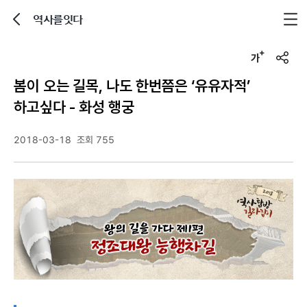
역사를잇다
뒤로가기
글자크기 조정하기
u
r
봄이 오는 길목, 나도 한번쯤은 ‘유유자적’
l
복
하고싶다 - 화성 행궁
사
2018-03-18
조회 755