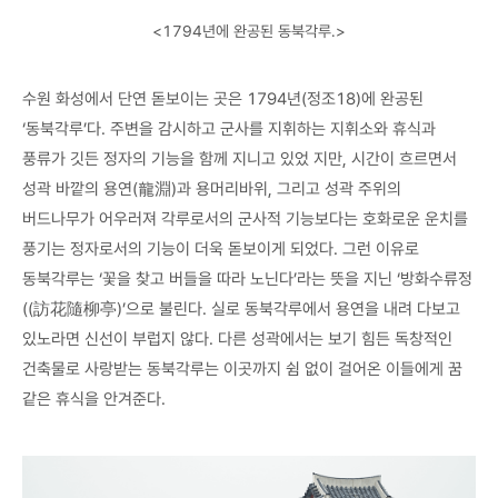
<1794년에 완공된 동북각루.>
수원 화성에서 단연 돋보이는 곳은 1794년(정조18)에 완공된
‘동북각루’다. 주변을 감시하고 군사를 지휘하는 지휘소와 휴식과
풍류가 깃든 정자의 기능을 함께 지니고 있었 지만, 시간이 흐르면서
성곽 바깥의 용연(龍淵)과 용머리바위, 그리고 성곽 주위의
버드나무가 어우러져 각루로서의 군사적 기능보다는 호화로운 운치를
풍기는 정자로서의 기능이 더욱 돋보이게 되었다. 그런 이유로
동북각루는 ‘꽃을 찾고 버들을 따라 노닌다’라는 뜻을 지닌 ‘방화수류정
((訪花隨柳亭)’으로 불린다. 실로 동북각루에서 용연을 내려 다보고
있노라면 신선이 부럽지 않다. 다른 성곽에서는 보기 힘든 독창적인
건축물로 사랑받는 동북각루는 이곳까지 쉼 없이 걸어온 이들에게 꿈
같은 휴식을 안겨준다.