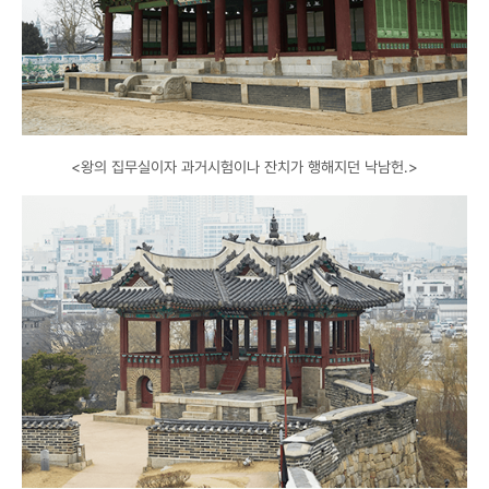
<왕의 집무실이자 과거시험이나 잔치가 행해지던 낙남헌.>