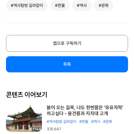
#역사탐방 길라잡이
#한율
#역사
#문화
앱으로 구독하기
목록
콘텐츠 이어보기
봄이 오는 길목, 나도 한번쯤은 ‘유유자적’
하고싶다 - 융건릉과 지지대 고개
#역사탐방 길라잡이
#한율
#역사
#문화
조회 647