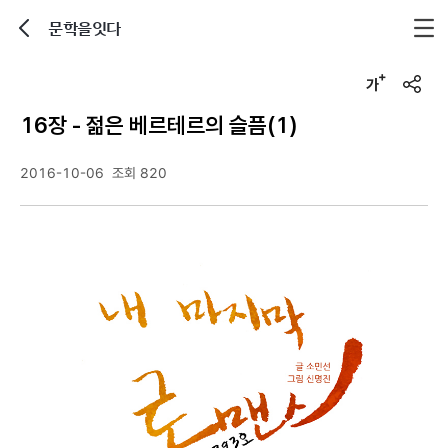
문학을잇다
뒤로가기
글자크기 조정하기
u
r
16장 - 젊은 베르테르의 슬픔(1)
l
복
사
2016-10-06
조회 820