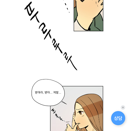
퀵
메
상담
뉴
닫