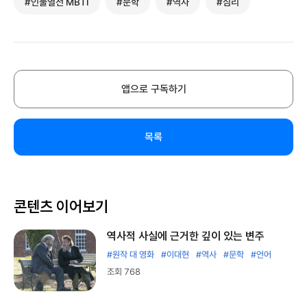
#인물열전 MBTI
#문학
#역사
#심리
앱으로 구독하기
목록
콘텐츠 이어보기
역사적 사실에 근거한 깊이 있는 변주
#원작 대 영화
#이대현
#역사
#문학
#언어
조회 768