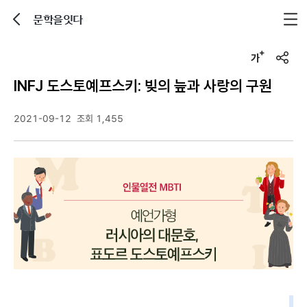
문학을잇다
뒤로가기
글자크기 조정하기
u
r
INFJ 도스토예프스키: 빚의 늪과 사랑의 구원
l
복
사
2021-09-12
조회 1,455