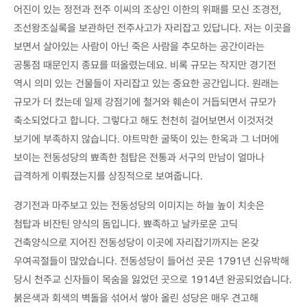
어진이 있는 정전과 전주 이씨의 조상인 이한의 위패를 모신 조경전,
조선왕조실록을 보관하던 전주사고가 자리잡고 있답니다. 저는 이곳을
보면서 살아있는 사람이 아닌 죽은 사람을 추모하는 공간이라는
공통점 때문인지 종묘를 떠올렸는데요. 비록 규모는 작지만 경기전
역시 의미 있는 건물들이 자리잡고 있는 중요한 공간입니다. 원래는
규모가 더 컸는데 일제 강점기에 철거와 훼손이 거듭되면서 규모가
축소되었다고 합니다. 그렇다고 해도 천천히 걸어보면서 이것저것
보기에 부족하지 않습니다. 야트막한 굴뚝이 있는 한옥과 그 너머에
보이는 전동성당의 뾰족한 첨탑은 전통과 서구의 만남이 얼마나
급격하게 이뤄졌는지를 상징적으로 보여줍니다.
경기전과 마주보고 있는 전동성당의 이미지는 하늘 높이 치솟은
첨탑과 비잔틴 양식의 돔입니다. 뾰족하고 날카로운 고딕
건축양식으로 지어진 전동성당이 이곳에 자리잡기까지는 온갖
우여곡절들이 많았습니다. 전동성당이 들어선 곳은 1791년 신유박해
당시 천주교 신자들이 목숨을 잃었던 곳으로 1914년 완공되었습니다.
붉은색과 회색의 벽돌을 섞어서 쌓아 올린 성당은 매우 견고해