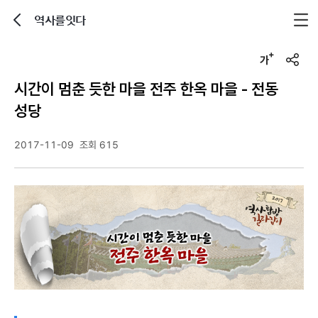
역사를잇다
뒤로가기
글자크기 조정하기
u
r
시간이 멈춘 듯한 마을 전주 한옥 마을 - 전동
l
복
성당
사
2017-11-09
조회 615