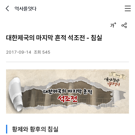
역사를잇다
뒤로가기
글자크기 조정하기
u
r
대한제국의 마지막 흔적 석조전 - 침실
l
복
사
2017-09-14
조회 545
황제와 황후의 침실