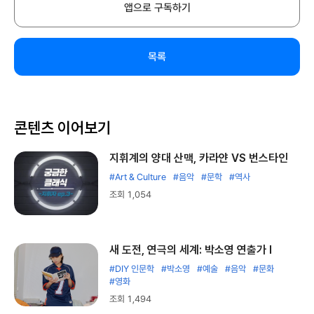
앱으로 구독하기
목록
콘텐츠 이어보기
지휘계의 양대 산맥, 카라얀 VS 번스타인
#Art & Culture
#음악
#문학
#역사
조회 1,054
새 도전, 연극의 세계: 박소영 연출가 Ⅰ
#DIY 인문학
#박소영
#예술
#음악
#문화
#영화
조회 1,494