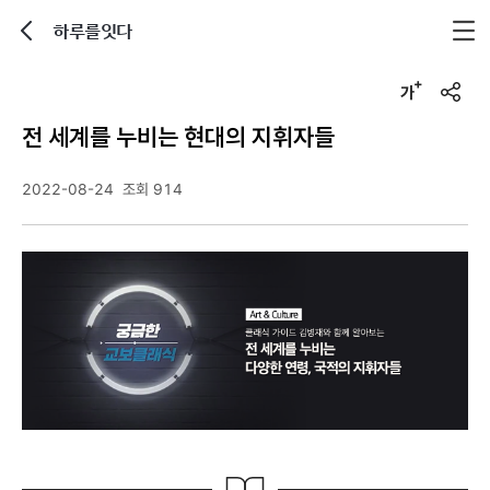
하루를잇다
뒤로가기
글자크기 조정하기
u
r
전 세계를 누비는 현대의 지휘자들
l
복
사
2022-08-24
조회 914