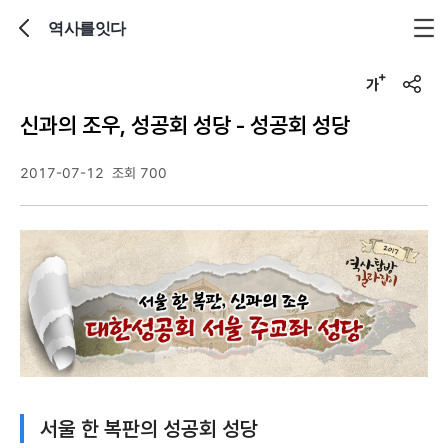
역사를잇다
뒤로가기
글자크기 조정하기
u
r
신과의 조우, 성공회 성당 - 성공회 성당
l
복
사
2017-07-12
조회 700
서울 한 복판의 성공회 성당