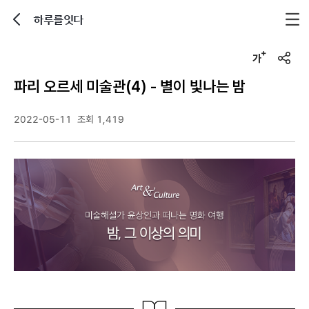
하루를잇다
뒤로가기
글자크기 조정하기
u
r
파리 오르세 미술관(4) - 별이 빛나는 밤
l
복
사
2022-05-11
조회 1,419