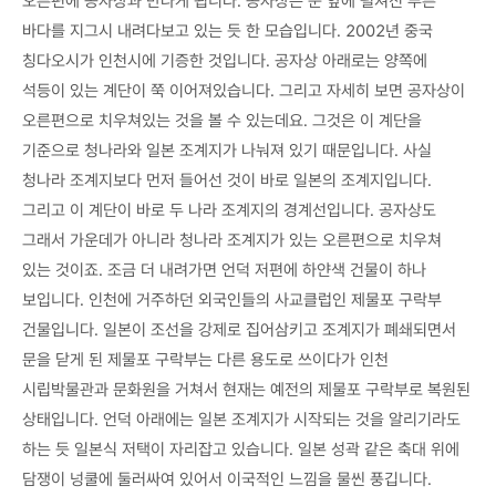
오른편에 공자상과 만나게 됩니다. 공자상은 눈 앞에 펼쳐진 푸른
바다를 지그시 내려다보고 있는 듯 한 모습입니다. 2002년 중국
칭다오시가 인천시에 기증한 것입니다. 공자상 아래로는 양쪽에
석등이 있는 계단이 쭉 이어져있습니다. 그리고 자세히 보면 공자상이
오른편으로 치우쳐있는 것을 볼 수 있는데요. 그것은 이 계단을
기준으로 청나라와 일본 조계지가 나눠져 있기 때문입니다. 사실
청나라 조계지보다 먼저 들어선 것이 바로 일본의 조계지입니다.
그리고 이 계단이 바로 두 나라 조계지의 경계선입니다. 공자상도
그래서 가운데가 아니라 청나라 조계지가 있는 오른편으로 치우쳐
있는 것이죠. 조금 더 내려가면 언덕 저편에 하얀색 건물이 하나
보입니다. 인천에 거주하던 외국인들의 사교클럽인 제물포 구락부
건물입니다. 일본이 조선을 강제로 집어삼키고 조계지가 폐쇄되면서
문을 닫게 된 제물포 구락부는 다른 용도로 쓰이다가 인천
시립박물관과 문화원을 거쳐서 현재는 예전의 제물포 구락부로 복원된
상태입니다. 언덕 아래에는 일본 조계지가 시작되는 것을 알리기라도
하는 듯 일본식 저택이 자리잡고 있습니다. 일본 성곽 같은 축대 위에
담쟁이 넝쿨에 둘러싸여 있어서 이국적인 느낌을 물씬 풍깁니다.