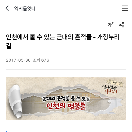
역사를잇다
뒤로가기
글자크기 조정하기
u
r
인천에서 볼 수 있는 근대의 흔적들 - 개항누리
l
복
길
사
2017-05-30
조회 676