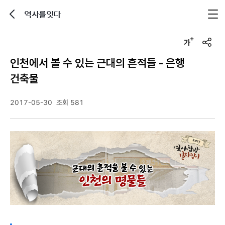
역사를잇다
뒤로가기
글자크기 조정하기
u
r
인천에서 볼 수 있는 근대의 흔적들 - 은행
l
복
건축물
사
2017-05-30
조회 581