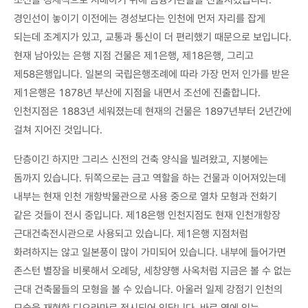
조선을 경제적으로 지배하기 위해 금융기관들을 진출시켰습니다.
경인선이 놓이기 이전에는 경성보다는 인천에 먼저 자리를 잡게
되는데 조계지가 있고, 교통과 통신이 더 편리했기 때문으로 보입니다.
현재 남아있는 은행 지점 건물은 제1은행, 제18은행, 그리고
제58은행입니다. 일본의 국립은행조례에 따라 가장 먼저 인가를 받은
제1은행은 1878년 부산에 지점을 내면서 조선에 진출합니다.
인천지점은 1883년 세워졌는데 현재의 건물은 1897년부터 2년간에
걸쳐 지어진 것입니다.
단층이긴 하지만 그리스 신전의 건축 양식을 빌려왔고, 지붕에는
돔까지 있습니다. 뒤쪽으로는 금고 역할을 하는 건물과 이어져있는데
내부는 현재 인천 개항박물관으로 사용 중으로 열차 모형과 전화기
같은 것들이 전시 중입니다. 제18은행 인천지점도 현재 인천개항장
근대건축전시관으로 사용되고 있습니다. 제1은행 지점처럼
화려하지는 않고 일본풍이 많이 가미되어 있습니다. 내부에 들어가면
존스턴 별장을 비롯해서 오례당, 세창양행 사옥처럼 지금은 볼 수 없는
근대 건축물들의 모형을 볼 수 있습니다. 아울러 일제 강점기 인천의