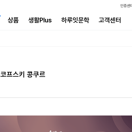
인증센
상품
생활Plus
하루잇문학
고객센터
이코프스키 콩쿠르