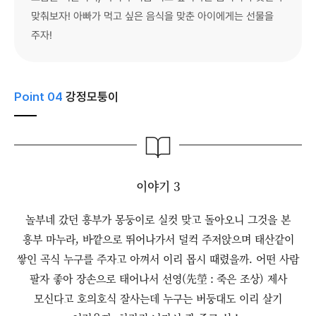
맞춰보자! 아빠가 먹고 싶은 음식을 맞춘 아이에게는 선물을
주자!
Point 04
강정모퉁이
이야기 3
놀부네 갔던 흥부가 몽둥이로 실컷 맞고 돌아오니 그것을 본
흥부 마누라, 바깥으로 뛰어나가서 덜컥 주저앉으며 태산같이
쌓인 곡식 누구를 주자고 아껴서 이리 몹시 때렸을까. 어떤 사람
팔자 좋아 장손으로 태어나서 선영(先塋 : 죽은 조상) 제사
모신다고 호의호식 잘사는데 누구는 버둥대도 이리 살기