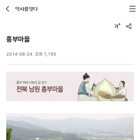
역사를잇다
뒤로가기
글자크기 조정하기
u
r
흥부마을
l
복
사
2014-08-24
조회 1,195