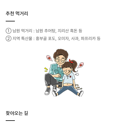
추천 먹거리
① 남원 먹거리 : 남원 추어탕, 지리산 흑돈 등
② 지역 특산물 : 흥부골 포도, 오미자, 사과, 파프리카 등
찾아오는 길