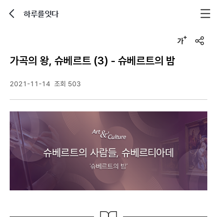
하루를잇다
뒤로가기
글자크기 조정하기
u
r
가곡의 왕, 슈베르트 (3) - 슈베르트의 밤
l
복
사
2021-11-14
조회 503