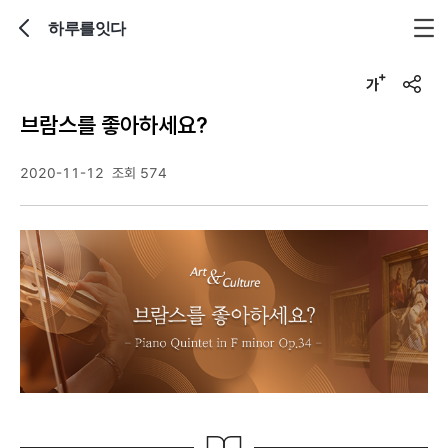
하루를잇다
뒤로가기
글자크기 조정하기
u
r
브람스를 좋아하세요?
l
복
사
2020-11-12
조회 574