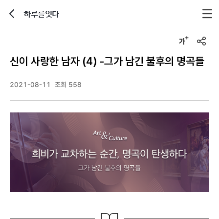
하루를잇다
뒤로가기
글자크기 조정하기
u
r
신이 사랑한 남자 (4) -그가 남긴 불후의 명곡들
l
복
사
2021-08-11
조회 558