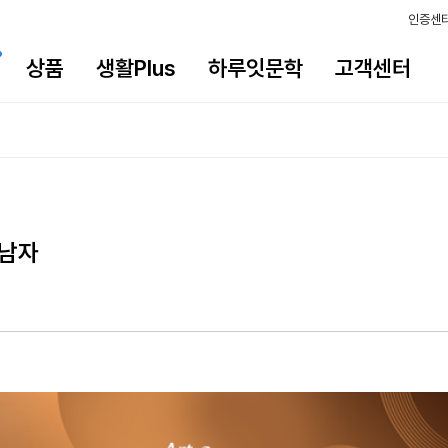
인증센
상품
생활Plus
하루잇문학
고객센터
 남자