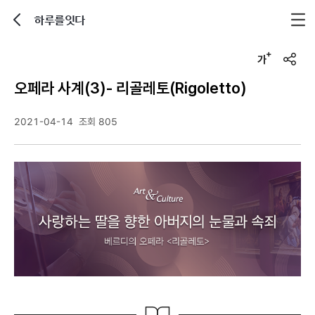
하루를잇다
뒤로가기
글자크기 조정하기
u
r
오페라 사계(3)- 리골레토(Rigoletto)
l
복
사
2021-04-14
조회 805