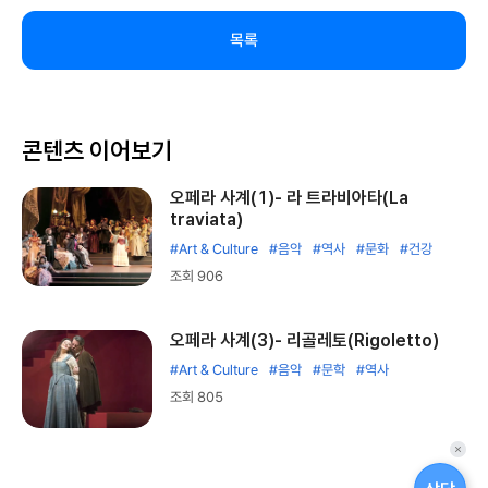
목록
콘텐츠 이어보기
오페라 사계(1)- 라 트라비아타(La
traviata)
#Art & Culture
#음악
#역사
#문화
#건강
조회 906
오페라 사계(3)- 리골레토(Rigoletto)
#Art & Culture
#음악
#문학
#역사
조회 805
퀵
메