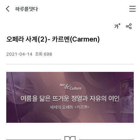
하루를잇다
뒤로가기
글자크기 조정하기
u
r
오페라 사계(2)- 카르멘(Carmen)
l
복
사
2021-04-14
조회 698