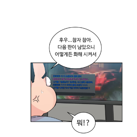
꼰
대
취
급
과
로
스
트
레
스
)
마
음
의
블
랙
홀