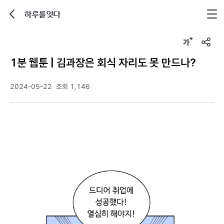
하루를잇다
뒤로가기
글자크기 조정하기
u
r
1분 웹툰 | 김과장은 회식 자리도 못 만드나?
l
복
사
2024-05-22
조회 1,146