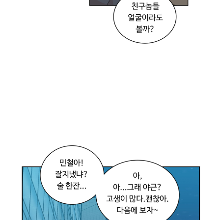
숱
은
줄
고
배
는
나
오
고
.
(
회
식
야
근
지