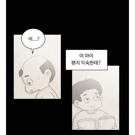
.
시
간
괜
찮
으
면
회
식
.
.
.
죄
송
합
니
다