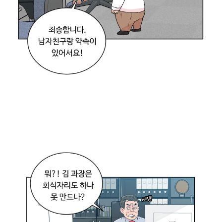
드
디
어
취
업
에