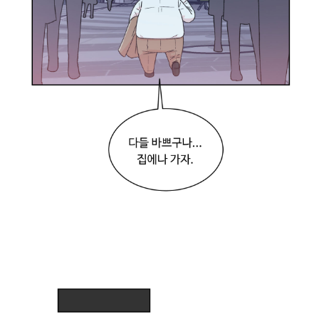
라
진
기
분
인
데
?
아
.
.
.
다
모
르
겠
다
.