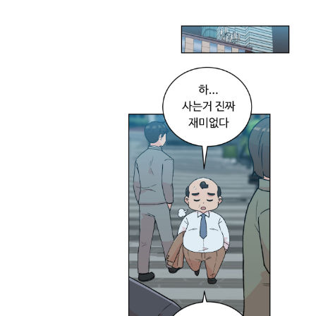
들
다
.
.
.
내
가
입
사
몇
년
차
더
라
?
머
리