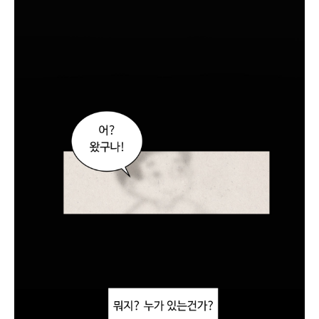
회
식
한
지
몇
일
이
나
됐
다
고
.
.
.
저
기
진