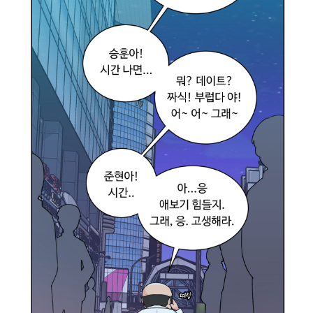
옥
철
흡
연
강
요
일
감
미
루
기
)
뭔
가
많
이
달