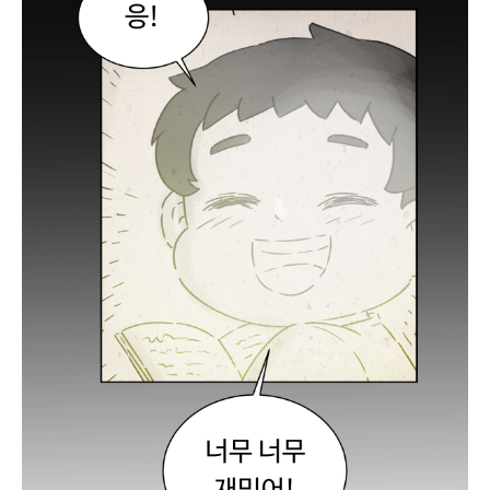
도
볼
까
?
민
철
아
!
잘
지
냈
냐
?
술
한
잔