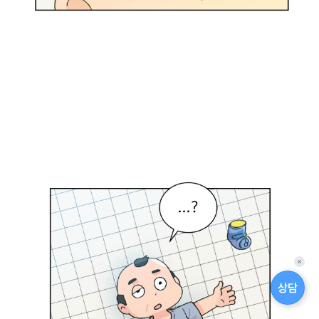
아
!
시
간
나
면
.
.
.
뭐
?
데
이
트
퀵
?
메
상담
짜
뉴
닫
식