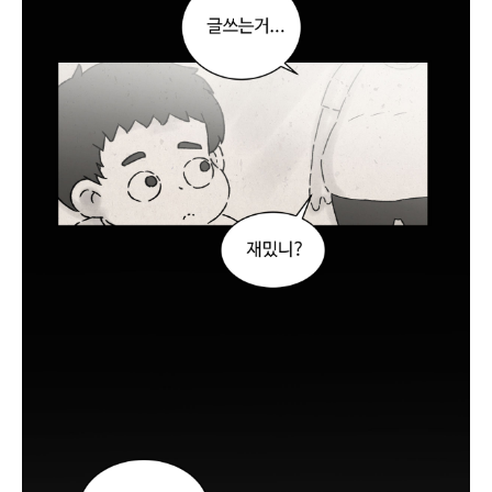
는
거
진
짜
재
미
없
다
.
친
구
놈
들
얼
굴
이
라