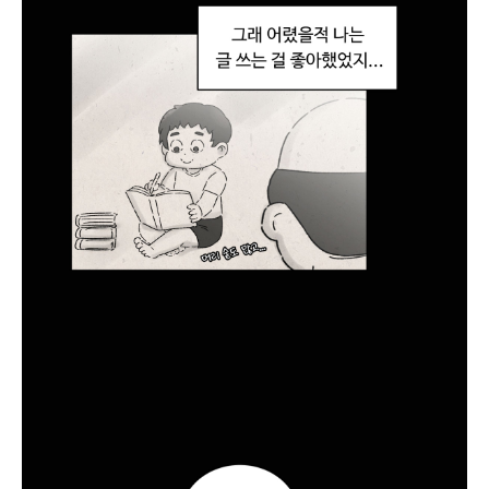
드
나
?
에
잉
.
죄
송
합
니
다
.
하
.
.
.
사