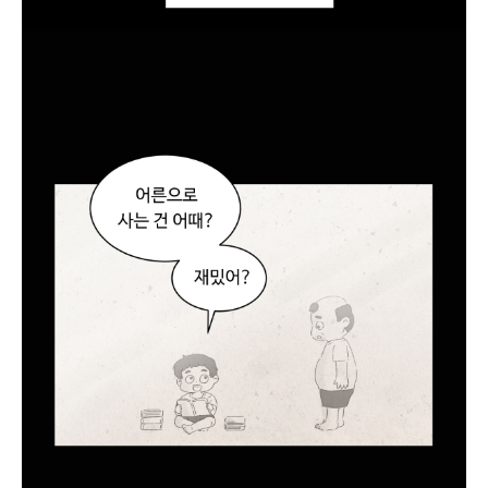
희
씨
?
진
희
씨
?
(
콕
)
네
?
아
깜
짝
야