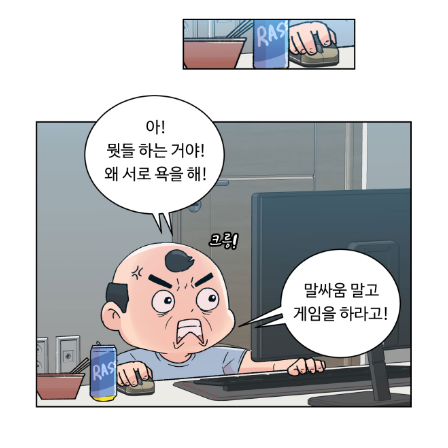
너
무
힘
들
어
.
(
상
사
의
압
박
회
식
업
무