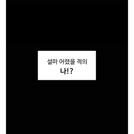
.
뭐
남
?
자
!
친
김
구
과
랑
장
약
은
속
회
이
식
있
자
어
리
서
도
요
하
!
나
못
만