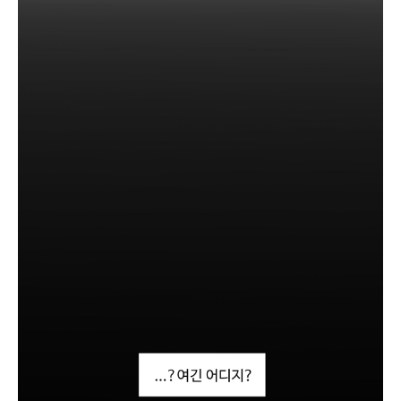
때
?
그
럼
전
달
좀
부
탁
해
(
슝
)
오
랜
만
?