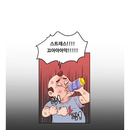
[
심
동
명
]
김
과
장
.
오
랜
만
에
회
식
어