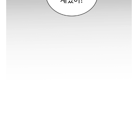
.
.
.
아
,
아
.
.
.
.
그
래
야
근
?
고
생