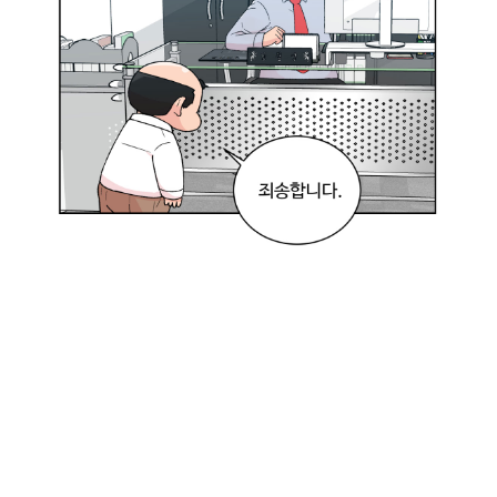
성
공
했
다
!
열
심
히
해
야
지
!
하
아
~
힘