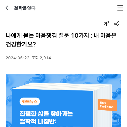
철학을잇다
뒤로가기
글자크기 조정하기
u
r
나에게 묻는 마음챙김 질문 10가지 : 내 마음은
l
복
건강한가요?
사
2024-05-22
조회 2,014