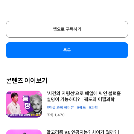
앱으로 구독하기
목록
콘텐츠 이어보기
‘사건의 지평선’으로 베일에 싸인 블랙홀
설명이 가능하다? | 궤도의 어쩔과학
#어쩔 과학 북터뷰
#궤도
#과학
조회 1,470
알고리즘 vs 인공지능? 차이가 뭘까? |