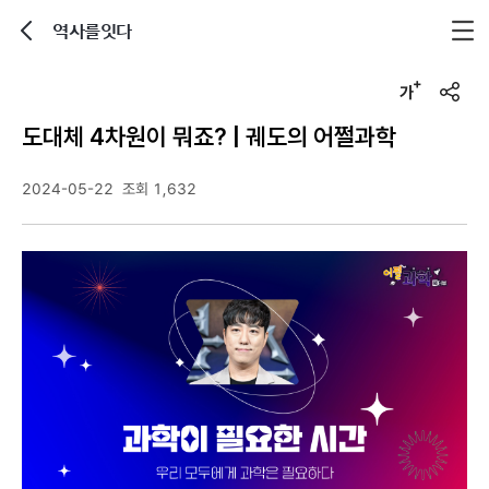
역사를잇다
뒤로가기
글자크기 조정하기
u
r
도대체 4차원이 뭐죠? | 궤도의 어쩔과학
l
복
사
2024-05-22
조회 1,632