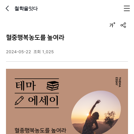
철학을잇다
뒤로가기
글자크기 조정하기
u
r
혈중행복농도를 높여라
l
복
사
2024-05-22
조회 1,025