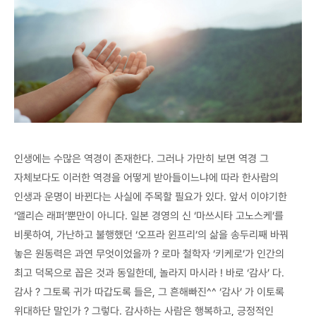
인생에는 수많은 역경이 존재한다. 그러나 가만히 보면 역경 그
자체보다도 이러한 역경을 어떻게 받아들이느냐에 따라 한사람의
인생과 운명이 바뀐다는 사실에 주목할 필요가 있다. 앞서 이야기한
‘앨리슨 래퍼’뿐만이 아니다. 일본 경영의 신 ‘마쓰시타 고노스케’를
비롯하여, 가난하고 불행했던 ‘오프라 윈프리’의 삶을 송두리째 바꿔
놓은 원동력은 과연 무엇이었을까 ? 로마 철학자 ‘키케로’가 인간의
최고 덕목으로 꼽은 것과 동일한데, 놀라지 마시라 ! 바로 ‘감사’ 다.
감사 ? 그토록 귀가 따갑도록 들은, 그 흔해빠진^^ ‘감사’ 가 이토록
위대하단 말인가 ? 그렇다. 감사하는 사람은 행복하고, 긍정적인