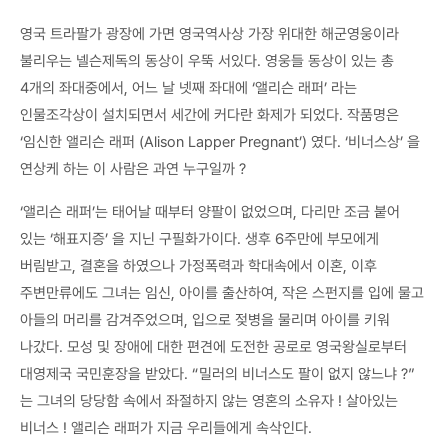
영국 트라팔가 광장에 가면 영국역사상 가장 위대한 해군영웅이라
불리우는 넬슨제독의 동상이 우뚝 서있다. 영웅들 동상이 있는 총
4개의 좌대중에서, 어느 날 넷째 좌대에 ‘앨리슨 래퍼’ 라는
인물조각상이 설치되면서 세간에 커다란 화제가 되었다. 작품명은
‘임신한 앨리슨 래퍼 (Alison Lapper Pregnant’) 였다. ‘비너스상’ 을
연상케 하는 이 사람은 과연 누구일까 ?
‘앨리슨 래퍼’는 태어날 때부터 양팔이 없었으며, 다리만 조금 붙어
있는 ‘해표지증’ 을 지닌 구필화가이다. 생후 6주만에 부모에게
버림받고, 결혼을 하였으나 가정폭력과 학대속에서 이혼, 이후
주변만류에도 그녀는 임신, 아이를 출산하여, 작은 스펀지를 입에 물고
아들의 머리를 감겨주었으며, 입으로 젖병을 물리며 아이를 키워
나갔다. 모성 및 장애에 대한 편견에 도전한 공로로 영국왕실로부터
대영제국 국민훈장을 받았다. “밀러의 비너스도 팔이 없지 않느냐 ?”
는 그녀의 당당함 속에서 좌절하지 않는 영혼의 소유자 ! 살아있는
비너스 ! 앨리슨 래퍼가 지금 우리들에게 속삭인다.