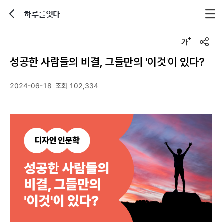
하루를잇다
뒤로가기
글자크기 조정하기
u
r
성공한 사람들의 비결, 그들만의 '이것'이 있다?
l
복
사
2024-06-18
조회 102,334