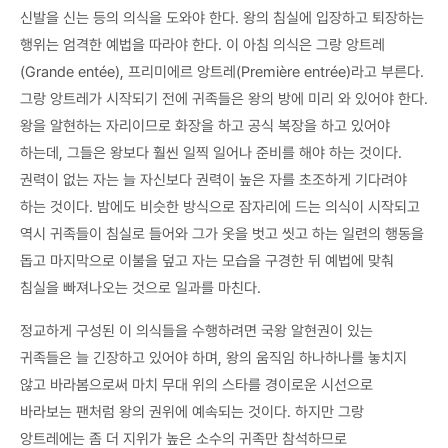
신발을 신는 등의 의식을 도와야 한다. 왕의 침실에 입장하고 퇴장하는
행위는 엄격한 예법을 따라야 한다. 이 아침 의식은 그랑 앙트레
(Grande entée), 프리미에르 앙트레(Première entrée)라고 부른다.
그랑 앙트레가 시작되기 전에 귀족들은 왕의 방에 미리 와 있어야 한다.
왕을 알현하는 자리이므로 화장을 하고 공식 복장을 하고 있어야
하는데, 그들은 왕보다 훨씬 일찍 일어나 준비를 해야 하는 것이다.
권력이 없는 자는 늘 자신보다 권력이 높은 자를 초조하게 기다려야
하는 것이다. 밤에도 비슷한 방식으로 잠자리에 드는 의식이 시작되고
역시 귀족들이 침실로 들어와 그가 옷을 벗고 씻고 하는 일련의 행동을
돕고 마지막으로 이불을 덮고 자는 모습을 구경한 뒤 예법에 맞춰
침실을 빠져나오는 것으로 일과를 마친다.
정교하게 구성된 이 의식들을 수행하려면 국왕 알현권이 있는
귀족들은 늘 긴장하고 있어야 하며, 왕의 움직임 하나하나를 놓치지
않고 바라봄으로써 마치 무대 위의 스타를 경이로운 시선으로
바라보는 팬처럼 왕의 권위에 예속되는 것이다. 하지만 그랑
앙트레에는 좀 더 지위가 높은 소수의 귀족만 참석하므로