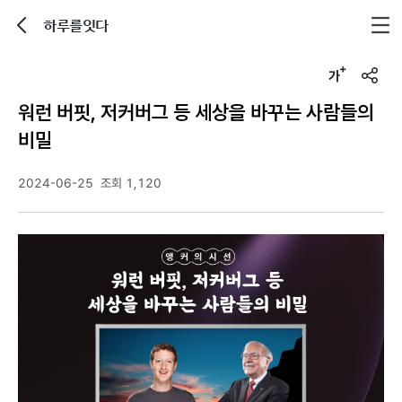
하루를잇다
뒤로가기
글자크기 조정하기
u
r
워런 버핏, 저커버그 등 세상을 바꾸는 사람들의
l
복
비밀
사
2024-06-25
조회 1,120