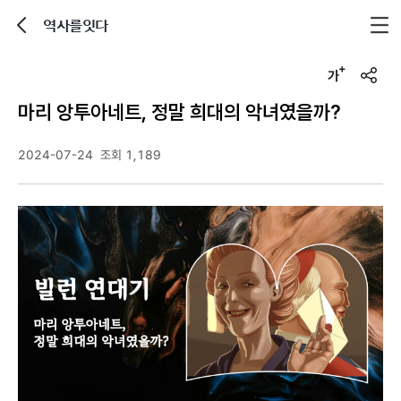
역사를잇다
뒤로가기
글자크기 조정하기
u
r
마리 앙투아네트, 정말 희대의 악녀였을까?
l
복
사
2024-07-24
조회 1,189