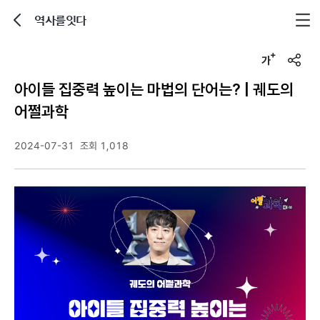
역사를잇다
뒤로가기
글자크기 조정하기
u
r
아이들 집중력 높이는 마법의 단어는? | 궤도의
l
복
어쩔과학
사
2024-07-31
조회 1,018