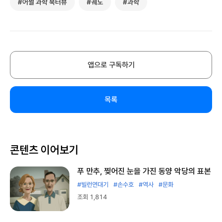
#어쩔 과학 북터뷰
#궤도
#과학
앱으로 구독하기
목록
콘텐츠 이어보기
푸 만추, 찢어진 눈을 가진 동양 악당의 표본
#빌런연대기
#손수호
#역사
#문화
조회 1,814