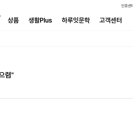
인증센
상품
생활Plus
하루잇문학
고객센터
먹으렴"