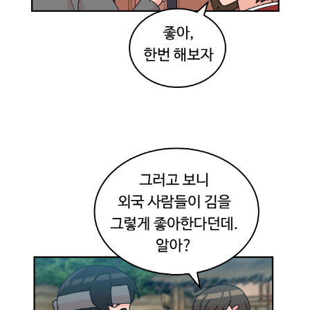
같
은
데
~
?
만
들
면
서
느
꼈
어
.
만
드
는
방