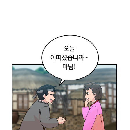
?
여
기
서
전
통
음
식
을
직
접
만
들
어
볼
수
있