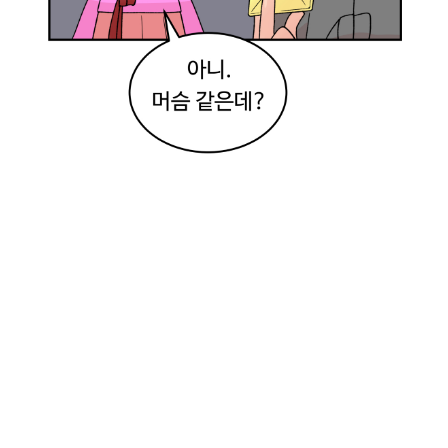
네
.
정
성
이
많
이
들
어
가
는
작
업
이
구
나
.