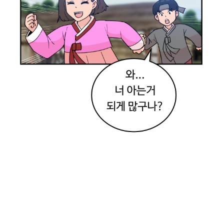
드
라
마
에
서
만
든
건
줄
알
았
어
어
.
때
웅
?
.
나
나
공
도