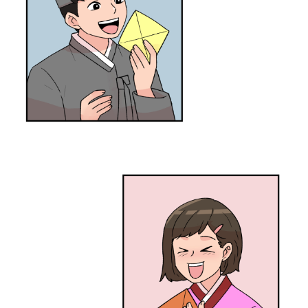
기
하
다
!
엣
헴
~
!
이
리
오
너
라
~
!
머
슴