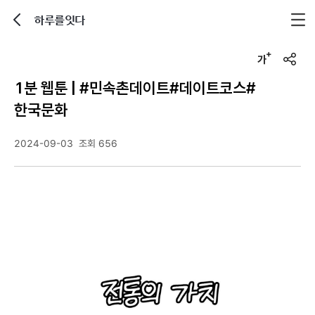
하루를잇다
뒤로가기
글자크기 조정하기
u
r
1분 웹툰 | #민속촌데이트#데이트코스#
l
복
한국문화
사
2024-09-03
조회 656