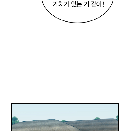
마
님
이
야
.
와
,
이
집
들
정
말
예
쁘
다
!