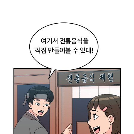
어
때
?
멋
지
지
?
훗
!
내
가
더
잘
멋
진
것