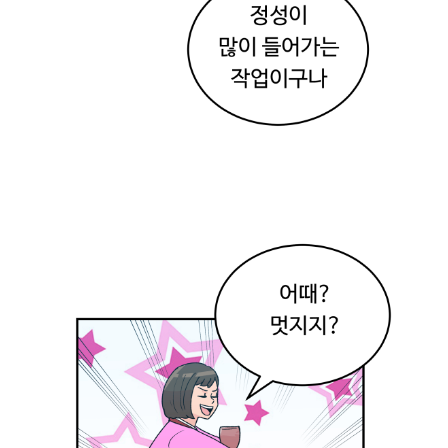
에
서
재
밌
게
구
경
하
고
오
자
!
.
그
래
~
!