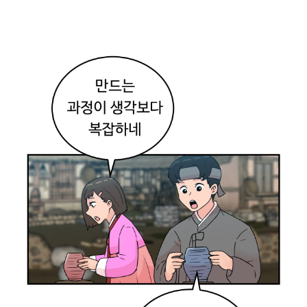
전
통
의
가
치
심
동
명
.
오
늘
은
민
속
촌