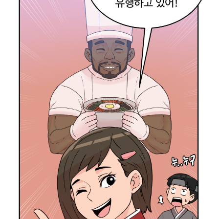
나
온
거
아
냐
?
와
~
진
짜
ㅏ
!
나
도
해
볼