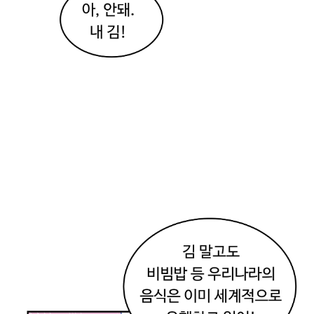
같
아
!
와
!
이
거
봐
!
이
거
오
x
어
게
임
에