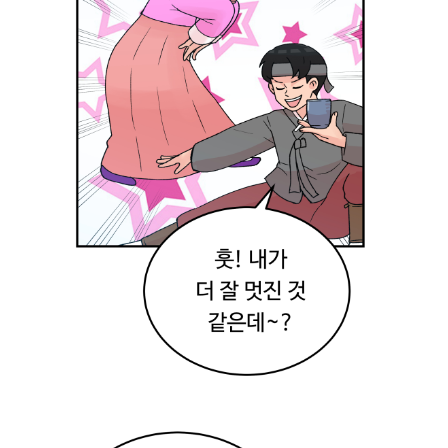
역
시
민
속
촌
하
면
한
복
이
지
!
근
데
.
.