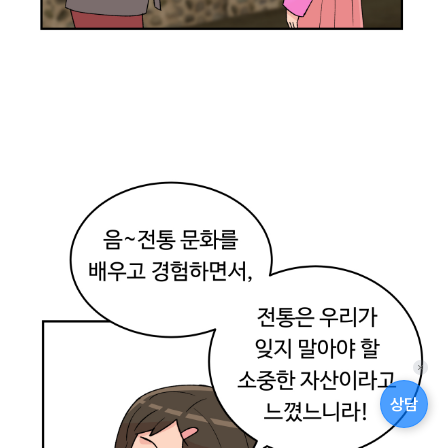
대
!
(
전
통
음
식
체
험
)
좋
아
,
한
퀵
메
번
상담
뉴
해
닫