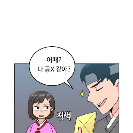
아
!
만
드
는
과
정
이
생
각
보
다
복
잡
하