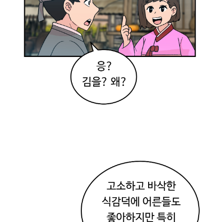
식
전
부
가
공
예
품
이
구
나
!
응
!
손
으
로
직