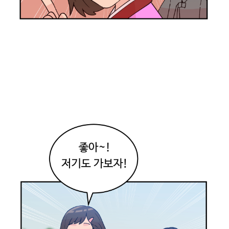
래
나
도
!
이
게
전
통
놀
이
였
구
나
.
난
그
냥