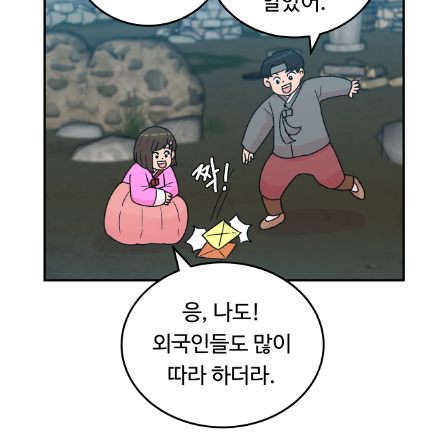
도
체
험
해
볼
수
있
나
봐
.
해
볼
까
?
그
래
좋