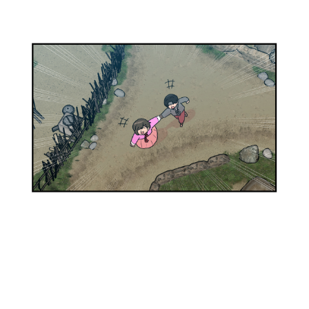
x
!
같
외
아
국
?
인
(
들
정
도
색
많
)
이
아
따
니
라
.
하
머
더
슴
라
같
.
은
데