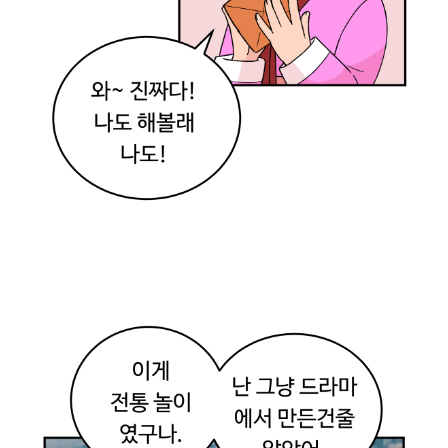
옷
입
고
뭐
하
는
거
야
~
여
기
서
전
통
공
예