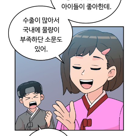
접
만
든
다
는
행
동
자
체
가
가
치
가
있
는
거