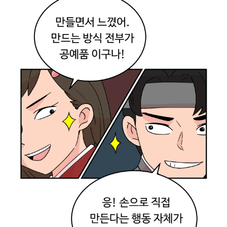
.
내
복
장
은
머
슴
인
가
?
(
외
모
췍
!
)
난