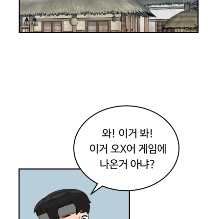
꼭
조
선
시
대
에
온
것
같
아
!
그
치
?
와
~
신