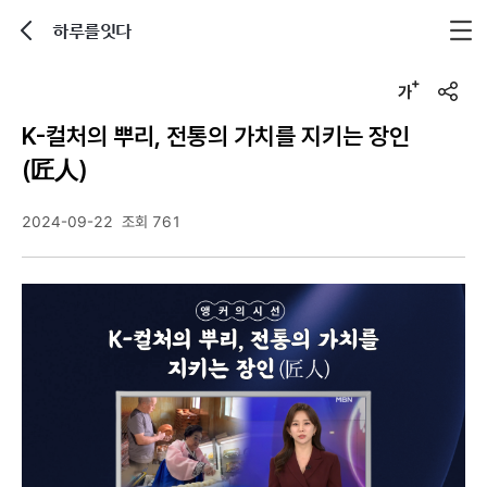
하루를잇다
뒤로가기
글자크기 조정하기
u
r
K-컬처의 뿌리, 전통의 가치를 지키는 장인
l
복
(匠人)
사
2024-09-22
조회 761