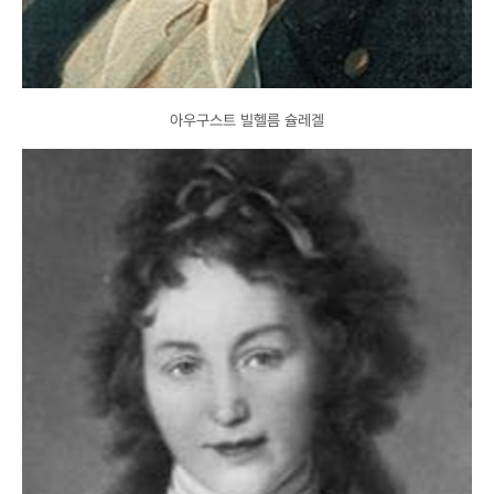
아우구스트 빌헬름 슐레겔