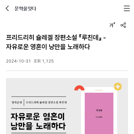
문학을잇다
뒤로가기
글자크기 조정하기
u
r
프리드리히 슐레겔 장편소설 『루친데』 -
l
복
자유로운 영혼이 낭만을 노래하다
사
2024-10-31
조회 1,125