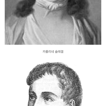
카롤리네 슐레겔