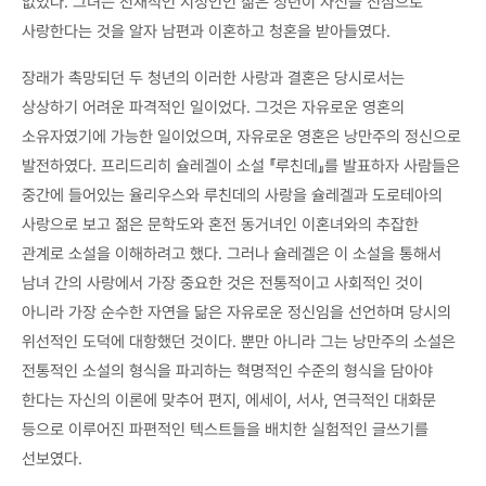
없었다. 그녀는 천재적인 지성인인 젊은 청년이 자신을 진심으로
사랑한다는 것을 알자 남편과 이혼하고 청혼을 받아들였다.
장래가 촉망되던 두 청년의 이러한 사랑과 결혼은 당시로서는
상상하기 어려운 파격적인 일이었다. 그것은 자유로운 영혼의
소유자였기에 가능한 일이었으며, 자유로운 영혼은 낭만주의 정신으로
발전하였다. 프리드리히 슐레겔이 소설 『루친데』를 발표하자 사람들은
중간에 들어있는 율리우스와 루친데의 사랑을 슐레겔과 도로테아의
사랑으로 보고 젊은 문학도와 혼전 동거녀인 이혼녀와의 추잡한
관계로 소설을 이해하려고 했다. 그러나 슐레겔은 이 소설을 통해서
남녀 간의 사랑에서 가장 중요한 것은 전통적이고 사회적인 것이
아니라 가장 순수한 자연을 닮은 자유로운 정신임을 선언하며 당시의
위선적인 도덕에 대항했던 것이다. 뿐만 아니라 그는 낭만주의 소설은
전통적인 소설의 형식을 파괴하는 혁명적인 수준의 형식을 담아야
한다는 자신의 이론에 맞추어 편지, 에세이, 서사, 연극적인 대화문
등으로 이루어진 파편적인 텍스트들을 배치한 실험적인 글쓰기를
선보였다.