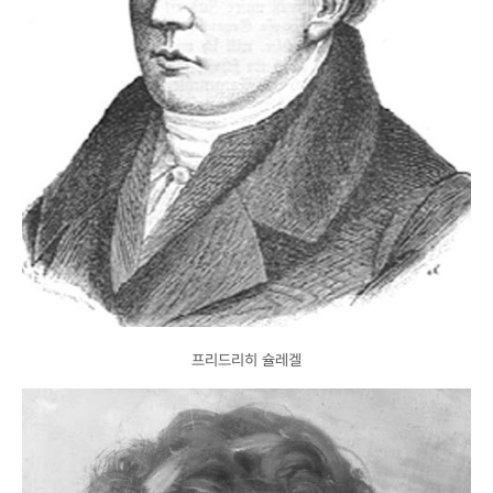
프리드리히 슐레겔