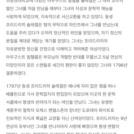
괴팅엔대학교에 다녔던 아우구스트 빌헬름 슐레겔은 그 대학 교수의
딸인 그녀를 처음 만났을 때부터 그녀의 지성과 문학적 재능을
사랑하게 되었으며, 지속적으로 서신교환을 하고 있었다. 동생
프리드리히 슐레겔은 형의 부탁으로 마인츠에서 그녀를 만났는데
도움을 주러 갔다가 오히려 정신적인 위안을 받았으며, 자기 정신의
본질을 제대로 깨닫는 계기를 얻었다. 그녀는 프리드리히의
자유분방한 정신을 진정으로 이해하고 격려해준 여성이었다.
아우구스트 빌헬름은 부모님의 격렬한 반대를 무릅쓰고 5살 연상의
미망인이자 잦은 스캔들로 세간의 평판이 좋지 않았던 그녀와 1796년
결혼하였다.
1797년 동생 프리드리히 슐레겔은 예나에 자리 잡은 형을 떠나
베를린으로 가서 문학잡지의 편집장이 되었으며 이곳의 한 문학
서클에서 평생의 반려자가 되는 여인을 만났다. 그녀는 유명한
계몽주의 철학자 모제스 멘델스존의 장녀인 도로테아 파이트로
진보적인 지식과 폭넓은 교양을 지닌 신여성이었다. 프리드리히는 9년
연상의 유부녀인 그녀를 만나자마자 사랑에 빠졌으며 평생 변함이