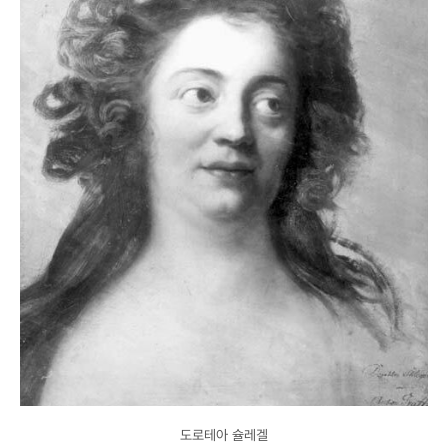
도로테아 슐레겔