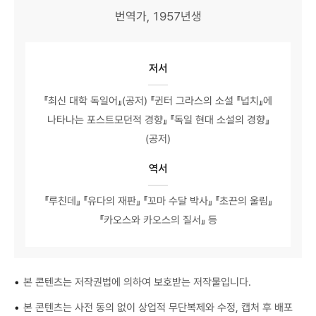
번역가, 1957년생
저서
『최신 대학 독일어』(공저) 『귄터 그라스의 소설 『넙치』에
나타나는 포스트모던적 경향』 『독일 현대 소설의 경향』
(공저)
역서
『루친데』 『유다의 재판』 『꼬마 수달 박사』 『초끈의 울림』
『카오스와 카오스의 질서』 등
•
본 콘텐츠는 저작권법에 의하여 보호받는 저작물입니다.
•
본 콘텐츠는 사전 동의 없이 상업적 무단복제와 수정, 캡처 후 배포