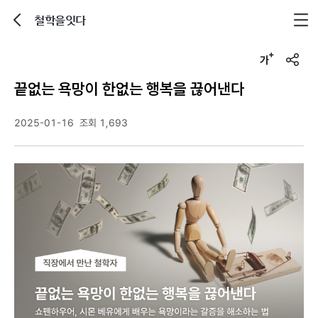
철학을잇다
뒤로가기
글자크기 조정하기
u
r
끝없는 욕망이 한없는 행복을 끊어낸다
l
복
사
2025-01-16
조회 1,693