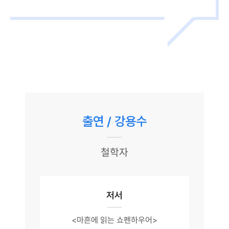
출연 / 강용수
철학자
저서
<마흔에 읽는 쇼펜하우어>