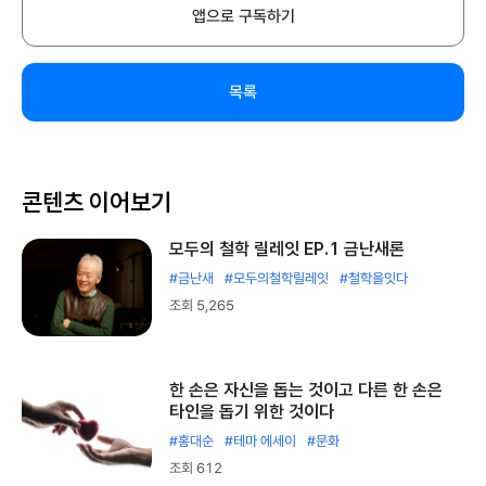
앱으로 구독하기
목록
콘텐츠 이어보기
모두의 철학 릴레잇 EP.1 금난새론
#금난새
#모두의철학릴레잇
#철학을잇다
조회 5,265
한 손은 자신을 돕는 것이고 다른 한 손은
타인을 돕기 위한 것이다
#홍대순
#테마 에세이
#문화
조회 612