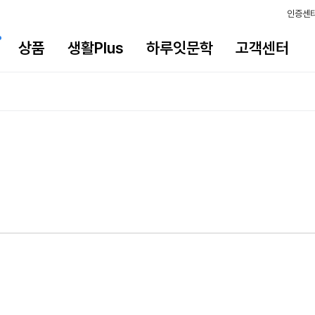
인증센
상품
생활Plus
하루잇문학
고객센터