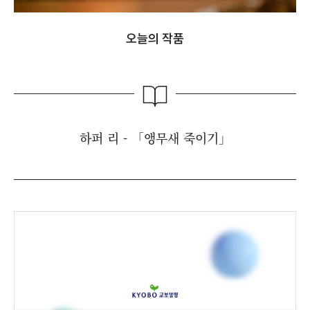
오늘의 작품
하퍼 리 - 「앵무새 죽이기」