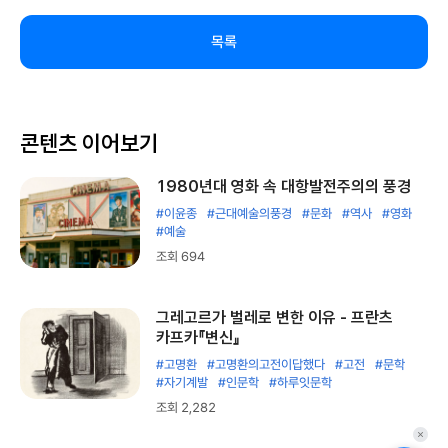
목록
콘텐츠 이어보기
1980년대 영화 속 대항발전주의의 풍경
#이윤종
#근대예술의풍경
#문화
#역사
#영화
#예술
조회 694
그레고르가 벌레로 변한 이유 - 프란츠
카프카『변신』
#고명환
#고명환의고전이답했다
#고전
#문학
#자기계발
#인문학
#하루잇문학
조회 2,282
퀵