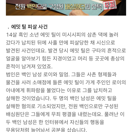
﹒에밋 틸 피살 사건
14살 흑인 소년 에밋 틸이 미시시피의 삼촌 댁에 놀러
갔다가 납치된 뒤에 사흘 만에 피살당한 채 시신으로
발견된 사건인데요. 발견 당시 에밋 틸은 구타의 흔적으로
얼굴을 알아보기 힘든 지경이었고 머리 등 곳곳에 총상의
흔적이 남겨져 있었죠.
범인은 백인 남성 로이와 밀엄. 그들은 사촌 형제들과
물건을 사러 소매점에 들른 에밋 틸이 가게 주인인 로이의
아내에게 휘파람을 불었다는 이유로 그를 납치하고
살해한 것이었습니다. 두 명의 백인 남성은 에밋 틸을
살해한 혐의로 기소되었지만, 전원 백인으로만 구성된
배심원단은 그들에게 무죄 평결을 내렸는데요. 풀려난 이
두 백인 남성은 한 인터뷰에서 자신들의 행동을
무용담처럼 늘어놔서 공분을 샀습니다.