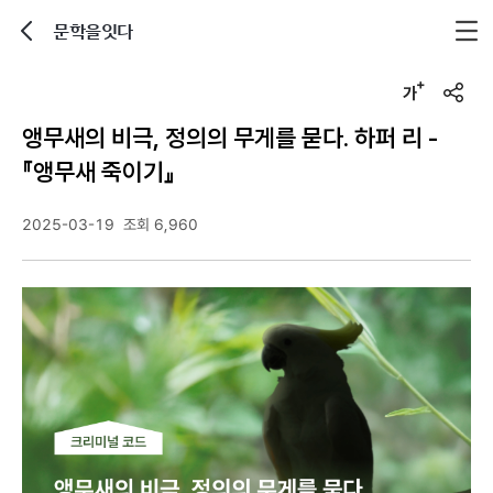
문학을잇다
뒤로가기
글자크기 조정하기
u
r
앵무새의 비극, 정의의 무게를 묻다. 하퍼 리 -
l
복
『앵무새 죽이기』
사
2025-03-19
조회 6,960