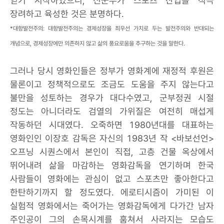
얻기 시작하였으니, 신군부가 스포츠 산업을 적극
장려하고 육성한 것은 분명하다.
*대항발전주의: 대항발전주의는 경제성장을 최우선 가치로 두는 발전주의와 반대되는
개념으로, 경제성장에만 의존하지 않고 삶의 풍요로움을 추구하는 것을 말한다.
그러나 당시 영화인들은 정부가 영화계에 재정적 후원은
물론이고 정책적으로도 조금도 도움을 주지 않는다고
불만을 성토하는 경우가 대다수였고, 군부정권 시절
정도는 아니더라도 검열의 가위질은 여전히 매섭게
작동하던 시대였다. 오죽하면 1980년대를 대표하는
영화인인 이장호 감독은 자신의 1983년 작 <바보선언>
오프닝 시퀀스에서 본인이 직접, 고층 건물 옥상에서
뛰어내려 삶을 마감하는 영화감독을 연기하며 한국
사람들이 영화에는 관심이 없고 스포츠만 좋아한다고
한탄하기까지 할 정도였다. 에로티시즘이 가미된 이
실험적 영화에서는 죽어가는 영화감독에게 다가간 남자
주인공이 그의 손목시계를 훔쳐서 사라지는 모습도