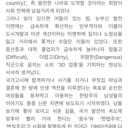
country)’, 즉 발전한 나라로 도약할 것이라는 희망이
사회 전체에 넘실거리게 되었다.
그러나 빛이 있으면 어둠이 있는 법. 눈부신 발전
이면에는 급속하게 확산하는 빈부격차와 더불어
도시개발과 미관 개선이라는 미명하에 집이나 노점상을
잃고 거리에서 쫓겨난 수많은 이들이 있었다. 또한
중산층과 대학 졸업자가 급속하게 늘어나자 힘들고
(Difficult), 더럽고(Dirty), 위험한(Dangerous)
직군으로 꼽히는 소위 ‘3D 업종’을 기피하는 현상도
서서히 생겨났다.
국가고시에 합격하거나 사기를 치거나 부잣집 따님과
결혼해 한 방에 인생 역전을 이루겠다는 목표로 순진한
여성들을 등쳐먹고 이용하는 한탕주의 남성들의
이야기도 종종 신문 지면에 보도되기 시작하였다. 남들
보기에 좋아 보이고 쉬운 길을, 국가 발전의 속도에
맞추어 빨리 가야 한다는 ‘꼼수’와 ‘편법주의’,
‘변칙주의’가 사회에 횡행하게 된 것이다. 1960년대에 다