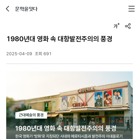
문학을잇다
뒤로가기
글자크기 조정하기
u
r
1980년대 영화 속 대항발전주의의 풍경
l
복
사
2025-04-09
조회 691