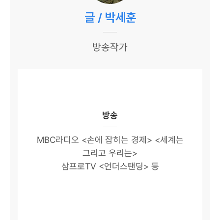
글 / 박세훈
방송작가
방송
MBC라디오 <손에 잡히는 경제> <세계는
그리고 우리는>
삼프로TV <언더스탠딩> 등