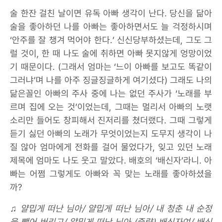
술 한잔 걸친 날이면 유독 아빠 생각이 난다. 당신을 닮아
술을 좋아하던 나를 아빠는 좋아하면서도 늘 걱정하시며
‘안주를 잘 챙겨 먹어야 한다.’ 신신당부하셨는데, 그도 그
럴 것이, 한 때 나도 술에 취하면 아빠 못지않게 엉망이었
기 때문이다. (그래서 엄마는 ‘느이 아빠를 보고도 똑같이
그러냐’며 나를 아주 징글징글하게 여기셨다) 그래도 나의
닮은꼴인 아빠의 주사 중에 나는 없던 주사가 ‘노래를 부
르며 집에 오는 것’이었는데, 그때는 멀리서 아빠의 노랫
소리만 들어도 창피해서 진저리를 쳤더랬다. 그때 그렇게
듣기 싫던 아빠의 노래가 무엇이었는지 도무지 생각이 나
질 않아 엄마에게 전화를 걸어 물었다가, 잊고 있던 노래
제목에 엄마도 나도 웃고 말았다. 배호의 ‘배신자’라니. 아
빠는 어쩜 그렇게도 아빠와 꼭 맞는 노래를 좋아하셨을
까?
♫ 얄밉게 떠난 님아/ 얄밉게 떠난 님아/ 내 청춘 내 순정
을 뺏어 버리고/ 얄밉게 떠난 님아 (중략) 배신자여/ 배신