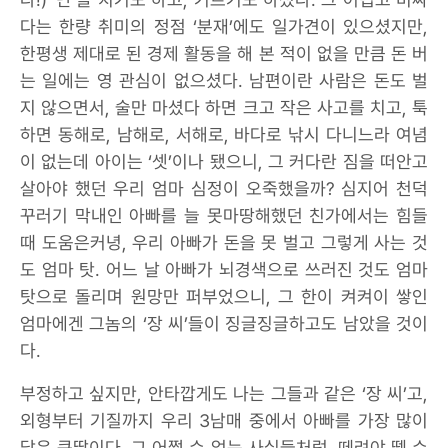
다는 한량 취미의 정점 ‘분재’에도 일가견이 있으셨지만,
한평생 제대로 된 경제 활동을 해 본 적이 없을 만큼 돈 버
는 일에는 영 관심이 없으셨다. 남편이란 사람은 돈도 벌
지 않으면서, 술만 마셨다 하면 크고 작은 사고를 치고, 툭
하면 동해로, 남해로, 서해로, 바다로 낚시 다니느라 여념
이 없는데 아이는 ‘셋’이나 됐으니, 그 커다란 짐을 떠안고
살아야 했던 우리 엄마 심정이 오죽했을까? 심지어 천덕
꾸러기 막내인 아빠를 늘 못마땅해했던 친가에서는 힘들
때 도움은커녕, 우리 아빠가 돈을 못 벌고 그렇게 사는 것
도 엄마 탓. 어느 날 아빠가 뇌경색으로 쓰러진 것도 엄마
탓으로 돌리며 원망만 퍼부었으니, 그 한이 켜켜이 쌓인
엄마에겐 그놈의 ‘장 씨’들이 징글징글하고도 남았을 것이
다.
부정하고 싶지만, 안타깝게도 나는 그들과 같은 ‘장 씨’고,
외형부터 기질까지 우리 3남매 중에서 아빠를 가장 많이
닮은 큰딸이다. 그 어쩔 수 없는 사실들처럼, 떼려야 뗄 수