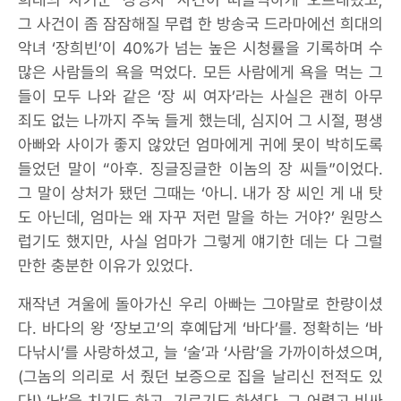
그 사건이 좀 잠잠해질 무렵 한 방송국 드라마에선 희대의
악녀 ‘장희빈’이 40%가 넘는 높은 시청률을 기록하며 수
많은 사람들의 욕을 먹었다. 모든 사람에게 욕을 먹는 그
들이 모두 나와 같은 ‘장 씨 여자’라는 사실은 괜히 아무
죄도 없는 나까지 주눅 들게 했는데, 심지어 그 시절, 평생
아빠와 사이가 좋지 않았던 엄마에게 귀에 못이 박히도록
들었던 말이 “아후. 징글징글한 이놈의 장 씨들”이었다.
그 말이 상처가 됐던 그때는 ‘아니. 내가 장 씨인 게 내 탓
도 아닌데, 엄마는 왜 자꾸 저런 말을 하는 거야?’ 원망스
럽기도 했지만, 사실 엄마가 그렇게 얘기한 데는 다 그럴
만한 충분한 이유가 있었다.
재작년 겨울에 돌아가신 우리 아빠는 그야말로 한량이셨
다. 바다의 왕 ‘장보고’의 후예답게 ‘바다’를. 정확히는 ‘바
다낚시’를 사랑하셨고, 늘 ‘술’과 ‘사람’을 가까이하셨으며,
(그놈의 의리로 서 줬던 보증으로 집을 날리신 전적도 있
다!) ‘난’을 치기도 하고, 기르기도 하셨다. 그 어렵고 비싸