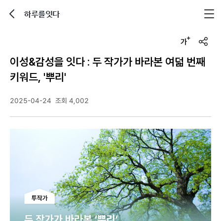
하루를잇다
뒤로가기
글자크기 조정하기
u
r
이성&감성을 잇다 : 두 작가가 바라본 여덟 번째
l
복
키워드, '뿌리'
사
2025-04-24
조회 4,002