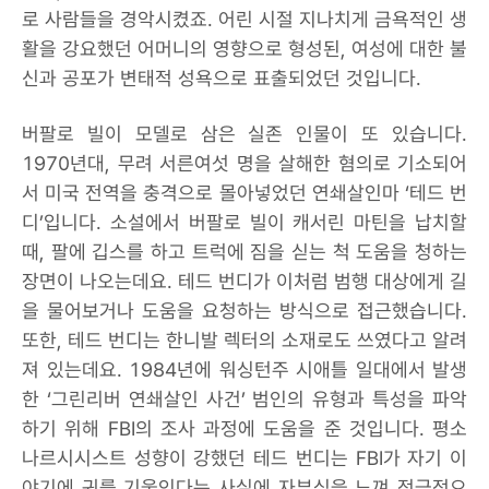
로 사람들을 경악시켰죠. 어린 시절 지나치게 금욕적인 생
활을 강요했던 어머니의 영향으로 형성된, 여성에 대한 불
신과 공포가 변태적 성욕으로 표출되었던 것입니다.
버팔로 빌이 모델로 삼은 실존 인물이 또 있습니다.
1970년대, 무려 서른여섯 명을 살해한 혐의로 기소되어
서 미국 전역을 충격으로 몰아넣었던 연쇄살인마 ‘테드 번
디’입니다. 소설에서 버팔로 빌이 캐서린 마틴을 납치할
때, 팔에 깁스를 하고 트럭에 짐을 싣는 척 도움을 청하는
장면이 나오는데요. 테드 번디가 이처럼 범행 대상에게 길
을 물어보거나 도움을 요청하는 방식으로 접근했습니다.
또한, 테드 번디는 한니발 렉터의 소재로도 쓰였다고 알려
져 있는데요. 1984년에 워싱턴주 시애틀 일대에서 발생
한 ‘그린리버 연쇄살인 사건’ 범인의 유형과 특성을 파악
하기 위해 FBI의 조사 과정에 도움을 준 것입니다. 평소
나르시시스트 성향이 강했던 테드 번디는 FBI가 자기 이
야기에 귀를 기울인다는 사실에 자부심을 느껴 적극적으