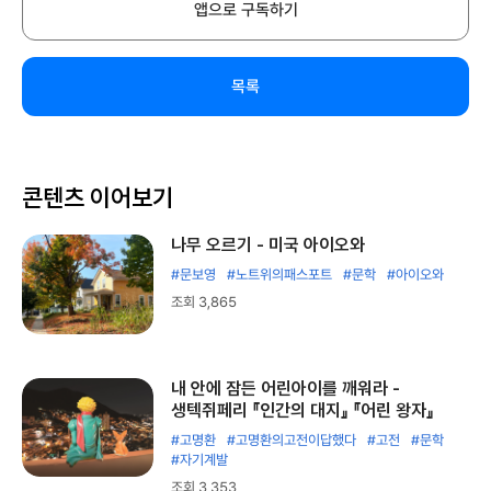
앱으로 구독하기
목록
콘텐츠 이어보기
나무 오르기 - 미국 아이오와
#문보영
#노트위의패스포트
#문학
#아이오와
조회 3,865
내 안에 잠든 어린아이를 깨워라 -
생텍쥐페리 『인간의 대지』 『어린 왕자』
#고명환
#고명환의고전이답했다
#고전
#문학
#자기계발
조회 3,353