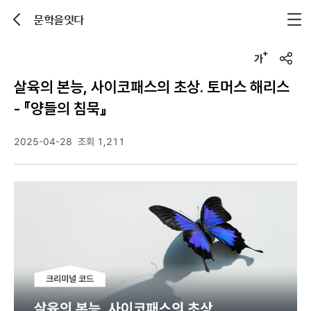
문학을잇다
뒤로가기
글자크기 조정하기
u
r
살육의 본능, 사이코패스의 초상. 토머스 해리스
l
복
- 『양들의 침묵』
사
2025-04-28
조회 1,211