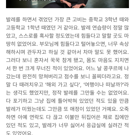
발레를 하면서 겪었던 가장 큰 고비는 중학교 3학년 때와
고등학교 1학년 때였던 거 같아요. 발레 연습량이 정말 많
았고, 스스로를 혹사할 정도였는데 힘들다고 말할 곳도 마
땅히 없었어요. 부모님께 힘들다고 털어놓으면, 너무 속상
해하시며 관두자고 하실 것 같아서 차마 말도 못 했어요.
그러다 보니 혼자서 꾹꾹 참게 됐고, 몸도 마음도 지치면
서 한 번 크게 무너진 적이 있었어요. 어느 날 콩쿠르에 나
갔는데 완전히 망쳐버리고 점수를 보니 꼴찌더라고요. 정
말 다 때려치우고 ‘해외 가고 싶다’, ‘여행이나 떠날까?’라
는 생각도 했었지만, 정작 발레를 그만둘 수는 없었어요.
다 포기하고 그냥 집에 틀어박혀 있었던 적도 있을 만큼
발레가 미웠는데도 그만큼 또 애정이 있었던 거예요. 오죽
하면 아예 연락도 다 끊고 이불만 뒤집어쓴 채로 집에만
있던 적도 있고, 발레가 너무 싫어서 응급실에 실려간 적
도 있었어요.