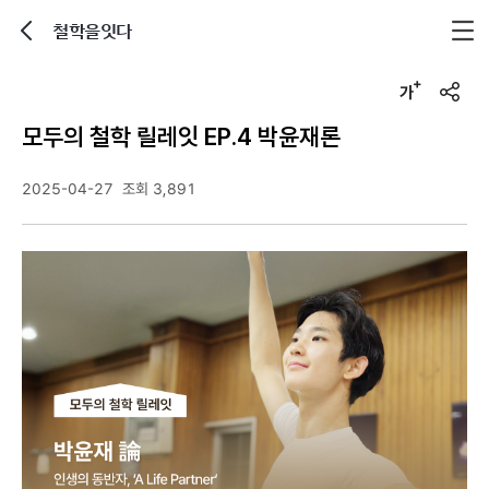
철학을잇다
뒤로가기
글자크기 조정하기
u
r
모두의 철학 릴레잇 EP.4 박윤재론
l
복
사
2025-04-27
조회 3,891