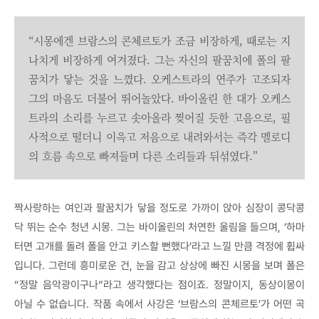
“시몽에겐 브람스의 콘체르토가 조금 비장하게, 때로는 지
나치게 비장하게 여겨졌다. 그는 자신의 팔꿈치에 폴의 팔
꿈치가 닿는 것을 느꼈다. 오케스트라의 연주가 고조되자
그의 마음도 더불어 뛰어놀았다. 바이올린 한 대가 오케스
트라의 소리를 누르고 솟아올라 찢어질 듯한 고음으로, 필
사적으로 떨더니 이윽고 저음으로 내려와서는 즉각 멜로디
의 흐름 속으로 빠져들며 다른 소리들과 뒤섞였다.”
짝사랑하는 여인과 팔꿈치가 닿을 정도로 가까이 앉아 심장이 콩닥콩
닥 뛰는 순수 청년 시몽. 그는 바이올린의 처연한 울림을 들으며, ‘하마
터면 고개를 돌려 폴을 안고 키스할 뻔했다’라고 느낄 만큼 격정에 휩싸
입니다. 그런데 흥미로운 건, 눈을 감고 상상에 빠진 시몽을 보며 폴은
“정말 음악광이구나”라고 생각했다는 점이죠. 정말이지, 동상이몽이
아닐 수 없습니다. 작품 속에서 사강은 ‘브람스의 콘체르토’가 어떤 곡