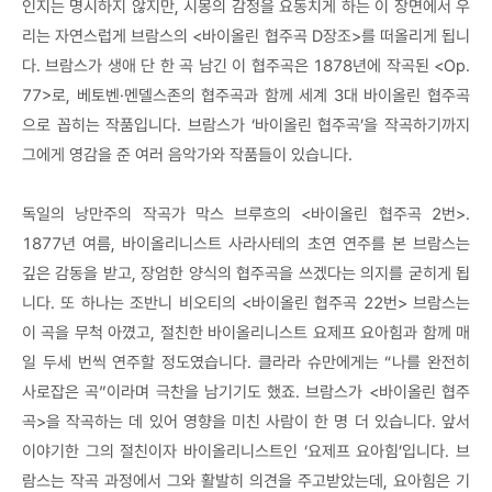
인지는 명시하지 않지만, 시몽의 감정을 요동치게 하는 이 장면에서 우
리는 자연스럽게 브람스의 <바이올린 협주곡 D장조>를 떠올리게 됩니
다. 브람스가 생애 단 한 곡 남긴 이 협주곡은 1878년에 작곡된 <Op.
77>로, 베토벤·멘델스존의 협주곡과 함께 세계 3대 바이올린 협주곡
으로 꼽히는 작품입니다. 브람스가 ‘바이올린 협주곡’을 작곡하기까지
그에게 영감을 준 여러 음악가와 작품들이 있습니다.
독일의 낭만주의 작곡가 막스 브루흐의 <바이올린 협주곡 2번>.
1877년 여름, 바이올리니스트 사라사테의 초연 연주를 본 브람스는
깊은 감동을 받고, 장엄한 양식의 협주곡을 쓰겠다는 의지를 굳히게 됩
니다. 또 하나는 조반니 비오티의 <바이올린 협주곡 22번> 브람스는
이 곡을 무척 아꼈고, 절친한 바이올리니스트 요제프 요아힘과 함께 매
일 두세 번씩 연주할 정도였습니다. 클라라 슈만에게는 “나를 완전히
사로잡은 곡”이라며 극찬을 남기기도 했죠. 브람스가 <바이올린 협주
곡>을 작곡하는 데 있어 영향을 미친 사람이 한 명 더 있습니다. 앞서
이야기한 그의 절친이자 바이올리니스트인 ‘요제프 요아힘’입니다. 브
람스는 작곡 과정에서 그와 활발히 의견을 주고받았는데, 요아힘은 기