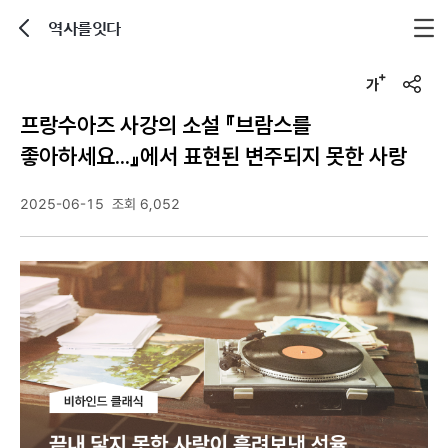
역사를잇다
뒤로가기
글자크기 조정하기
u
r
프랑수아즈 사강의 소설 『브람스를
l
복
좋아하세요...』에서 표현된 변주되지 못한 사랑
사
2025-06-15
조회 6,052