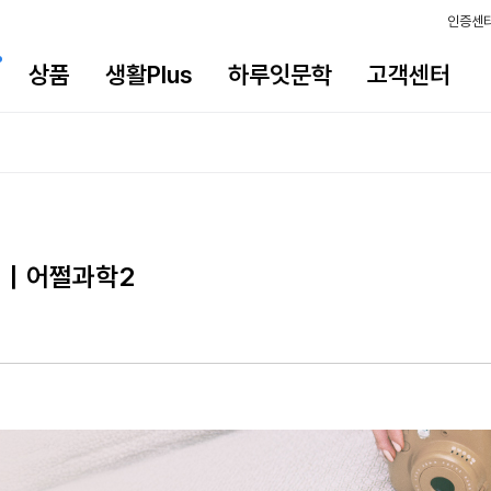
인증센
상품
생활Plus
하루잇문학
고객센터
까?｜어쩔과학2