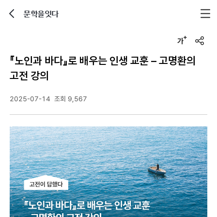
문학을잇다
뒤로가기
글자크기 조정하기
u
r
『노인과 바다』로 배우는 인생 교훈 – 고명환의
l
복
고전 강의
사
2025-07-14
조회 9,567