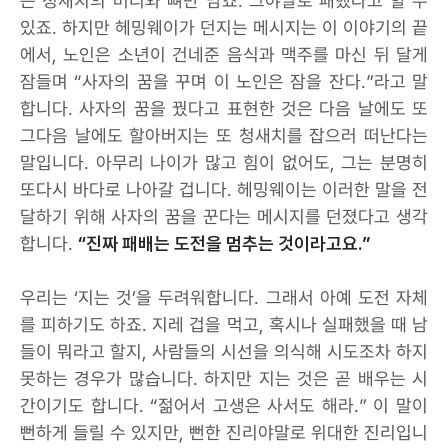
는 청새치의 머리와 뼈만 남죠. 그야말로 패했다고 할 수
있죠. 하지만 헤밍웨이가 던지는 메시지는 이 이야기의 끝
에서, 노인은 소년이 건네준 음식과 맥주를 마신 뒤 달게
잠들며 “사자의 꿈을 꾸며 이 노인은 잠을 잔다.”라고 말
합니다. 사자의 꿈을 꿨다고 표현한 것은 다음 날에도 또
그다음 날에도 할아버지는 또 청새치를 잡으러 떠난다는
말입니다. 아무리 나이가 많고 힘이 없어도, 그는 분명히
또다시 바다로 나아갈 겁니다. 헤밍웨이는 이러한 말을 전
달하기 위해 사자의 꿈을 꾼다는 메시지를 던졌다고 생각
합니다.
“진짜 패배는 도전을 멈추는 것이라고요.”
우리는 ‘지는 것’을 두려워합니다. 그래서 아예 도전 자체
를 피하기도 하죠. 지레 겁을 먹고, 혹시나 실패했을 때 남
들이 뭐라고 할지, 사람들의 시선을 의식해 시도조차 하지
못하는 경우가 많습니다. 하지만 지는 것은 곧 배우는 시
간이기도 합니다. “젊어서 고생은 사서도 해라.” 이 말이
뻔하게 들릴 수 있지만, 뻔한 진리야말로 위대한 진리입니