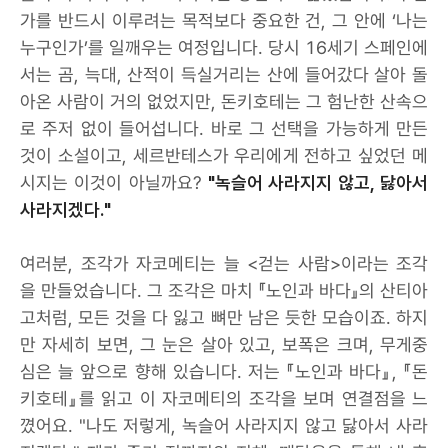
가를 반드시 이루려는 목적보다 중요한 건, 그 안에 ‘나는
누구인가’를 일깨우는 여정입니다. 당시 16세기 스페인에
서는 곰, 늑대, 산적이 득실거리는 산에 들어갔다 살아 돌
아온 사람이 거의 없었지만, 돈키호테는 그 험난한 산속으
로 주저 없이 들어섭니다. 바로 그 선택을 가능하게 만든
것이 소설이고, 세르반테스가 우리에게 전하고 싶었던 메
시지는 이것이 아닐까요?
"녹슬어 사라지지 않고, 닳아서
사라지겠다."
여러분, 조각가 자코메티는 늘 <걷는 사람>이라는 조각
을 만들었습니다. 그 조각은 마치 『노인과 바다』의 산티아
고처럼, 모든 것을 다 잃고 뼈만 남은 듯한 모습이죠. 하지
만 자세히 보면, 그 눈은 살아 있고, 보폭은 크며, 무게중
심은 늘 앞으로 향해 있습니다. 저는 『노인과 바다』, 『돈
키호테』를 읽고 이 자코메티의 조각을 보며 연결점을 느
꼈어요. "나도 저렇게, 녹슬어 사라지지 않고 닳아서 사라