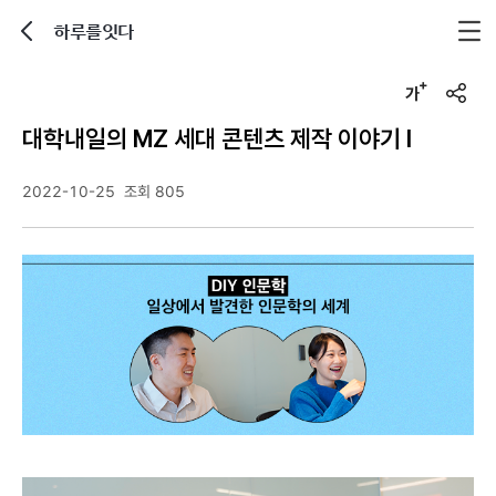
하루를잇다
뒤로가기
글자크기 조정하기
u
r
대학내일의 MZ 세대 콘텐츠 제작 이야기 Ⅰ
l
복
사
2022-10-25
조회 805