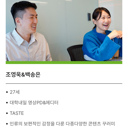
조영욱&백송은
27세
대학내일 영상PD&에디터
TASTE
인류의 보편적인 감정을 다룬 다종다양한 콘텐츠 꾸러미