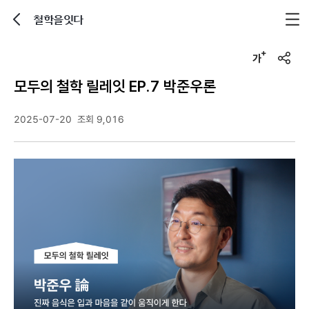
철학을잇다
뒤로가기
글자크기 조정하기
u
r
모두의 철학 릴레잇 EP.7 박준우론
l
복
사
2025-07-20
조회 9,016