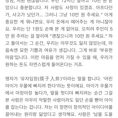
장님, 저흰 괜찮습니다. 우린 12시간 일하고 10만 원 받
았으니 충분합니다. 저 사람도 사정이 있겠죠. 아프다던
가, 사고가 났던가… 그러니 그냥 10만 원 주세요.” 이게
중요한 게 뭐냐면요. 우리 돈에서 떼어주는 게 아니잖아
요. 우리는 단 1원도 손해 본 게 없어요. 오히려 주인이 5
만 원 주려는 걸 말리며 “괜찮으니까 10만 원 주세요.” 하
고 돌아서는 그 순간, 우리는 아무것도 잃지 않았는데, 마
음속엔 묘한 기쁨과 여유가 생깁니다. 그게 바로 ‘부유한
마음’입니다. 이런 마음을 먼저 가질 수 있을 때, 우리가
원하는 돈도 자연스럽게 들어온다는 거죠.
맹자가 ‘유자입정(孺子入井)’이라는 말을 합니다. ‘어린
아이가 우물에 빠지려 한다’라는 뜻이에요. 아이가 우물가
에서 아장아장 놀다가, 발을 헛디뎌 빠지려는 순간 그걸
본 사람은 아무리 악랄한 사람이라도 일단 손을 뻗어 아이
를 잡는다는 겁니다. 저는 이 장면이 창의적인 아이디어를
끌어내는 원리랑 닮았다고 생각해요. 사람은 ‘남을 도울