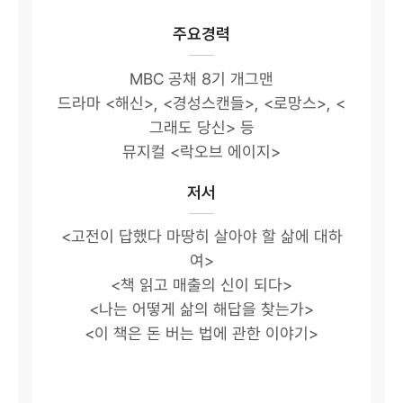
주요경력
MBC 공채 8기 개그맨
드라마 <해신>, <경성스캔들>, <로망스>, <
그래도 당신> 등
뮤지컬 <락오브 에이지>
저서
<고전이 답했다 마땅히 살아야 할 삶에 대하
여>
<책 읽고 매출의 신이 되다>
<나는 어떻게 삶의 해답을 찾는가>
<이 책은 돈 버는 법에 관한 이야기>