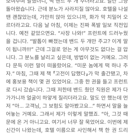
보여주며 말했더니, 딱 밴드 두 개 주더라고요. 일단 그냥
돌아왔습니다. 근데 분노가 사라지질 않아요. 호텔을 나설
땐 괜찮았는데, 가만히 앉아 있으니까, 화가 막 치밀어 오
르더라고요. 다음 날 아침, 이제는 진짜 폭발 일보 직전입
니다. 예전 같았으면요. “사장 나와!” 프런트에 드러누웠
을 겁니다. “발톱이 빠졌는데 밴드 두 개만 주고? 이게 말
이 됩니까!!!” 근데 그걸로 얻는 게 아무것도 없다는 걸 압
니다. 그 분노를 날리고 싶은데, 방법이 없는 거예요. 그러
다 문득 이런 말이 떠올랐어요. “미운 놈에게 떡 하나 주
자.” 마침, 그때 제 책 『고전이 답했다』가 막 출간됐고, 차
에 홍보용 책이 몇 권 있었어요. 그중 한 권을 들고 프런트
로 다시 갔습니다. 그때 저한테 밴드 줬던 직원은 제가 다
가가니까 얼굴이 하얗게 질리더라고요. 말도 안 했는데 먼
저 “아… 고객님, 그 보험도 알아봤고요…” 하면서 말을 늘
어놓는 거예요. 그래서 제가 이렇게 말했죠. “아, 그것 때
문에 온 거 아니고요. 여기서 너무 잘 묵었어요. 이번에 제
신간이 나왔는데, 호텔 이름으로 사인해서 책 한 권 드리