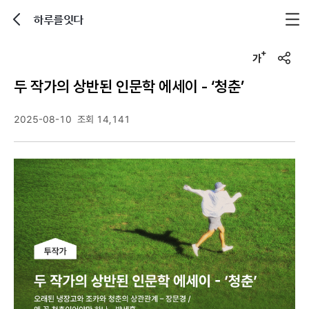
하루를잇다
뒤로가기
글자크기 조정하기
u
r
두 작가의 상반된 인문학 에세이 - ‘청춘’
l
복
사
2025-08-10
조회 14,141