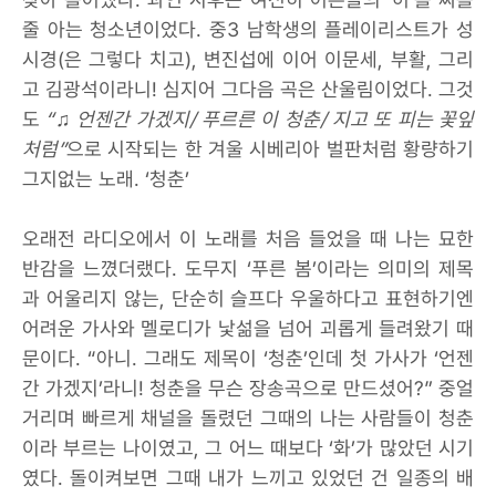
줄 아는 청소년이었다. 중3 남학생의 플레이리스트가 성
시경(은 그렇다 치고), 변진섭에 이어 이문세, 부활, 그리
고 김광석이라니! 심지어 그다음 곡은 산울림이었다. 그것
도
“♫ 언젠간 가겠지/ 푸르른 이 청춘/ 지고 또 피는 꽃잎
처럼”
으로 시작되는 한 겨울 시베리아 벌판처럼 황량하기
그지없는 노래. ‘청춘’
오래전 라디오에서 이 노래를 처음 들었을 때 나는 묘한
반감을 느꼈더랬다. 도무지 ‘푸른 봄’이라는 의미의 제목
과 어울리지 않는, 단순히 슬프다 우울하다고 표현하기엔
어려운 가사와 멜로디가 낯섦을 넘어 괴롭게 들려왔기 때
문이다. “아니. 그래도 제목이 ‘청춘’인데 첫 가사가 ‘언젠
간 가겠지’라니! 청춘을 무슨 장송곡으로 만드셨어?” 중얼
거리며 빠르게 채널을 돌렸던 그때의 나는 사람들이 청춘
이라 부르는 나이였고, 그 어느 때보다 ‘화’가 많았던 시기
였다. 돌이켜보면 그때 내가 느끼고 있었던 건 일종의 배