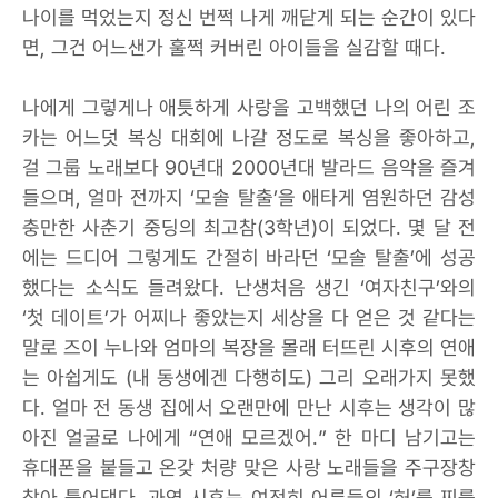
나이를 먹었는지 정신 번쩍 나게 깨닫게 되는 순간이 있다
면, 그건 어느샌가 훌쩍 커버린 아이들을 실감할 때다.
나에게 그렇게나 애틋하게 사랑을 고백했던 나의 어린 조
카는 어느덧 복싱 대회에 나갈 정도로 복싱을 좋아하고,
걸 그룹 노래보다 90년대 2000년대 발라드 음악을 즐겨
들으며, 얼마 전까지 ‘모솔 탈출’을 애타게 염원하던 감성
충만한 사춘기 중딩의 최고참(3학년)이 되었다. 몇 달 전
에는 드디어 그렇게도 간절히 바라던 ‘모솔 탈출’에 성공
했다는 소식도 들려왔다. 난생처음 생긴 ‘여자친구’와의
‘첫 데이트’가 어찌나 좋았는지 세상을 다 얻은 것 같다는
말로 즈이 누나와 엄마의 복장을 몰래 터뜨린 시후의 연애
는 아쉽게도 (내 동생에겐 다행히도) 그리 오래가지 못했
다. 얼마 전 동생 집에서 오랜만에 만난 시후는 생각이 많
아진 얼굴로 나에게 “연애 모르겠어.” 한 마디 남기고는
휴대폰을 붙들고 온갖 처량 맞은 사랑 노래들을 주구장창
찾아 틀어댔다. 과연 시후는 여전히 어른들의 ‘허’를 찌를