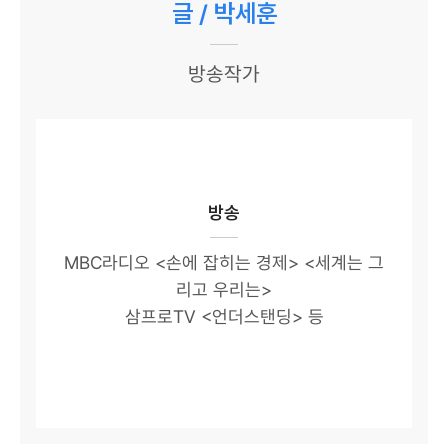
글 / 박세훈
방송작가
방송
MBC라디오 <손에 잡히는 경제> <세계는 그
리고 우리는>
삼프로TV <언더스탠딩> 등