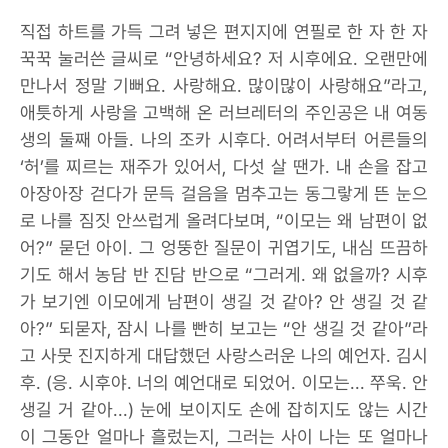
직접 하트를 가득 그려 넣은 편지지에 연필로 한 자 한 자
꾹꾹 눌러쓴 글씨로 “안녕하세요? 저 시후에요. 오랜만에
만나서 정말 기뻐요. 사랑해요. 많이많이 사랑해요”라고,
애틋하게 사랑을 고백해 온 러브레터의 주인공은 내 여동
생의 둘째 아들. 나의 조카 시후다. 어려서부터 어른들의
‘허’를 찌르는 재주가 있어서, 다섯 살 땐가. 내 손을 잡고
아장아장 걷다가 문득 걸음을 멈추고는 동그랗게 뜬 눈으
로 나를 짐짓 안쓰럽게 올려다보며, “이모는 왜 남편이 없
어?” 묻던 아이. 그 엉뚱한 질문이 귀엽기도, 내심 뜨끔하
기도 해서 농담 반 진담 반으로 “그러게. 왜 없을까? 시후
가 보기엔 이모에게 남편이 생길 것 같아? 안 생길 것 같
아?” 되묻자, 잠시 나를 빤히 보고는 “안 생길 것 같아”라
고 사뭇 진지하게 대답했던 사랑스러운 나의 예언자. 김시
후. (응. 시후야. 너의 예언대로 되었어. 이모는... 쭈욱. 안
생길 거 같아...) 눈에 보이지도 손에 잡히지도 않는 시간
이 그동안 얼마나 흘렀는지, 그러는 사이 나는 또 얼마나