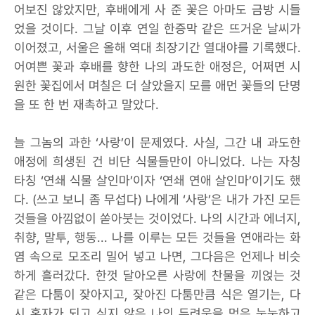
어보진 않았지만, 후배에게 사 준 꽃은 아마도 금방 시들
었을 것이다. 그날 이후 연일 한증막 같은 뜨거운 날씨가
이어졌고, 서울은 올해 역대 최장기간 열대야를 기록했다.
어여쁜 꽃과 후배를 향한 나의 과도한 애정은, 어쩌면 시
원한 꽃집에서 며칠은 더 살았을지 모를 애먼 꽃들의 단명
을 또 한 번 재촉하고 말았다.
늘 그놈의 과한 ‘사랑’이 문제였다. 사실, 그간 내 과도한
애정에 희생된 건 비단 식물들만이 아니었다. 나는 자칭
타칭 ‘연쇄 식물 살인마’이자 ‘연쇄 연애 살인마’이기도 했
다. (쓰고 보니 좀 무섭다) 나에게 ‘사랑’은 내가 가진 모든
것들을 아낌없이 쏟아붓는 것이었다. 나의 시간과 에너지,
취향, 말투, 행동... 나를 이루는 모든 것들을 연애라는 화
염 속으로 모조리 밀어 넣고 나면, 그다음은 언제나 비슷
하게 흘러갔다. 한껏 달아오른 사랑에 찬물을 끼얹는 것
같은 다툼이 잦아지고, 잦아진 다툼만큼 식은 열기는, 다
시 혼자가 되고 싶지 않은 나의 두려움을 먹은 눅눅하고