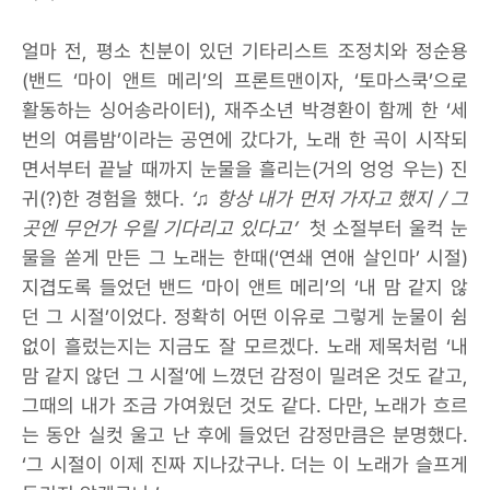
얼마 전, 평소 친분이 있던 기타리스트 조정치와 정순용
(밴드 ‘마이 앤트 메리’의 프론트맨이자, ‘토마스쿡’으로
활동하는 싱어송라이터), 재주소년 박경환이 함께 한 ‘세
번의 여름밤’이라는 공연에 갔다가, 노래 한 곡이 시작되
면서부터 끝날 때까지 눈물을 흘리는(거의 엉엉 우는) 진
귀(?)한 경험을 했다.
‘♫ 항상 내가 먼저 가자고 했지 / 그
곳엔 무언가 우릴 기다리고 있다고’
첫 소절부터 울컥 눈
물을 쏟게 만든 그 노래는 한때(‘연쇄 연애 살인마’ 시절)
지겹도록 들었던 밴드 ‘마이 앤트 메리’의 ‘내 맘 같지 않
던 그 시절’이었다. 정확히 어떤 이유로 그렇게 눈물이 쉼
없이 흘렀는지는 지금도 잘 모르겠다. 노래 제목처럼 ‘내
맘 같지 않던 그 시절’에 느꼈던 감정이 밀려온 것도 같고,
그때의 내가 조금 가여웠던 것도 같다. 다만, 노래가 흐르
는 동안 실컷 울고 난 후에 들었던 감정만큼은 분명했다.
‘그 시절이 이제 진짜 지나갔구나. 더는 이 노래가 슬프게