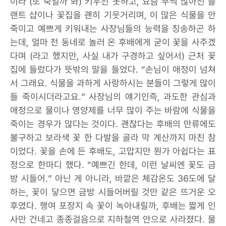
이라 (또 죽일까 봐) 키우진 못하고, 요즘 부쩍 많아진 플
랜트 샵이나 꽃집을 괜히 기웃거리며, 이 많은 식물을 안
죽이고 예쁘게 키워내는 사장님들의 능력을 칭송하곤 하
는데, 얼마 전 동네로 놀러 온 후배에게 굳이 꽃을 사주겠
다며 (라고 했지만, 사실 내가 구경하고 싶어서) 근처 꽃
집에 들렀다가 뜻밖의 말을 들었다. “손님이 애정이 넘쳐
서 그래요. 식물을 과하게 사랑하시는 분들이 그렇게 많이
들 죽이시더라고요.” 사장님의 얘기인즉, 과도한 관심과
애정으로 물이나 영양제를 너무 많이 주는 바람에 식물을
죽이는 경우가 많다는 것이다. 괜찮다는 후배의 만류에도
불구하고 보라색 꽃 한 다발을 골라 막 계산까지 마친 참
이었다. 꽃을 손에 든 후배도, 고맙지만 뭔가 아쉽다는 표
정으로 한마디 했다. “예쁘긴 한데, 이런 날씨엔 꽃도 금
방 시들어.” 아닌 게 아니라, 바깥은 체감온도 36도에 달
하는, 꽃이 닿으면 금방 시들어버릴 것만 같은 뜨거운 오
후였다. 행여 포장지 속 꽃이 녹아내릴까, 후배는 짧게 인
사만 건네고 종종걸음으로 지하철역 안으로 사라졌다. 물