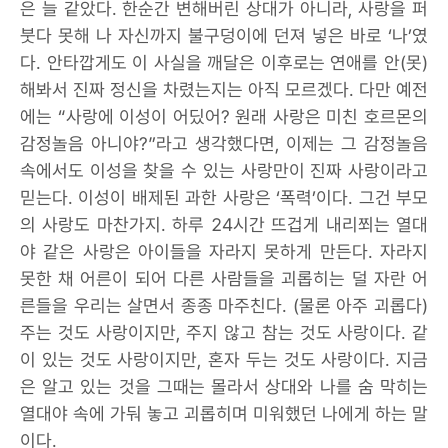
은 늘 같았다. 한순간 변해버린 상대가 아니라, 사랑을 퍼
붓다 못해 나 자신까지 불구덩이에 던져 넣은 바로 ‘나’였
다. 안타깝게도 이 사실을 깨달은 이후로는 연애를 안(못)
해봐서 진짜 정신을 차렸는지는 아직 모르겠다. 다만 예전
에는 “사랑에 이성이 어딨어? 원래 사랑은 미친 호르몬의
감정놀음 아니야?”라고 생각했다면, 이제는 그 감정놀음
속에서도 이성을 찾을 수 있는 사랑만이 진짜 사랑이라고
믿는다. 이성이 배제된 과한 사랑은 ‘폭력’이다. 그건 부모
의 사랑도 마찬가지. 하루 24시간 뜨겁게 내리쬐는 열대
야 같은 사랑은 아이들을 자라지 못하게 만든다. 자라지
못한 채 어른이 되어 다른 사람들을 괴롭히는 덜 자란 어
른들을 우리는 살면서 종종 마주친다. (물론 아주 괴롭다)
주는 것도 사랑이지만, 주지 않고 참는 것도 사랑이다. 같
이 있는 것도 사랑이지만, 혼자 두는 것도 사랑이다. 지금
은 알고 있는 것을 그때는 몰라서 상대와 나를 숨 막히는
열대야 속에 가둬 놓고 괴롭히며 미워했던 나에게 하는 말
이다.