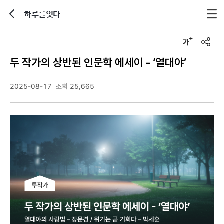
하루를잇다
뒤로가기
글자크기 조정하기
u
r
두 작가의 상반된 인문학 에세이 - ‘열대야’
l
복
사
2025-08-17
조회 25,665