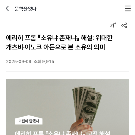
문학을잇다
뒤로가기
글자크기 조정하기
u
r
에리히 프롬 『소유냐 존재냐』 해설: 위대한
l
복
개츠비·이노크 아든으로 본 소유의 의미
사
2025-09-09
조회 9,915