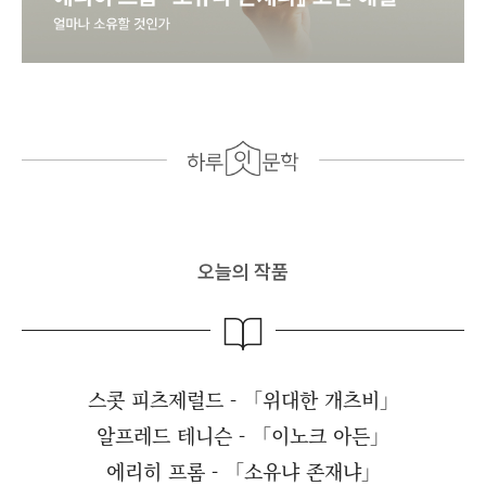
오늘의 작품
스콧 피츠제럴드 - 「위대한 개츠비」
알프레드 테니슨 - 「이노크 아든」
에리히 프롬 - 「소유냐 존재냐」