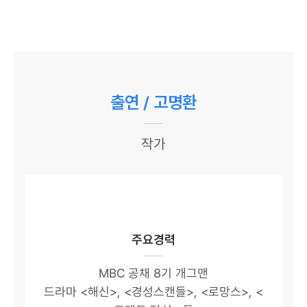
출연 / 고명환
작가
주요경력
MBC 공채 8기 개그맨
드라마 <해신>, <경성스캔들>, <로망스>, <