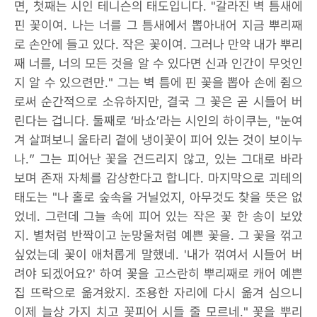
면, 첫째는 시인 테니슨의 태도입니다. "갈라진 벽 틈새에
핀 꽃이여. 나는 너를 그 틈새에서 뽑아내어 지금 뿌리째
로 손안에 들고 있다. 작은 꽃이여. 그러나 만약 내가 뿌리
째 너를, 너의 모든 것을 알 수 있다면 신과 인간이 무엇인
지 알 수 있으련만." 그는 벽 틈에 핀 꽃을 뽑아 손에 쥠으
로써 순간적으로 소유하지만, 결국 그 꽃은 곧 시들어 버
린다는 겁니다. 둘째로 ‘바쇼’라는 시인의 하이쿠는, "눈여
겨 살펴보니 울타리 곁에 냉이꽃이 피어 있는 것이 보이누
나.” 그는 피어난 꽃을 건드리지 않고, 있는 그대로 바라
보며 존재 자체를 감상한다고 합니다. 마지막으로 괴테의
태도는 "나 홀로 숲속을 거닐었지, 아무것도 찾을 뜻은 없
었네. 그런데 그늘 속에 피어 있는 작은 꽃 한 송이 보았
지. 별처럼 반짝이고 눈망울처럼 예쁜 꽃을. 그 꽃을 꺾고
싶었는데 꽃이 애처롭게 말했네. '내가 꺾여서 시들어 버
려야 되겠어요?' 하여 꽃을 고스란히 뿌리째로 캐어 예쁜
집 뜨락으로 옮겨왔지. 조용한 자리에 다시 옮겨 심으니
이제 늘상 가지 치고 꽃피어 시들 줄 모르네." 꽃을 뿌리