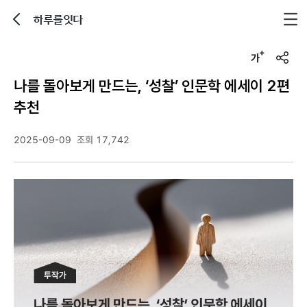
하루를잇다
뒤로가기
글자크기 조정하기
u
r
나를 돌아보게 만드는, ‘성찰’ 인문학 에세이 2편
l
복
추천
사
2025-09-09
조회 17,742