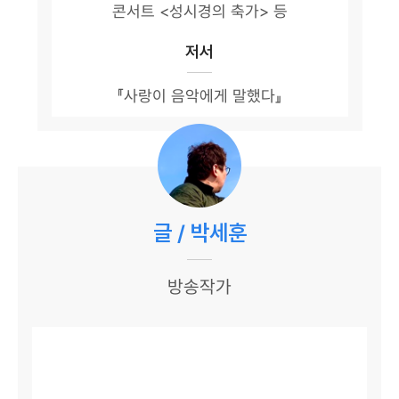
콘서트 <성시경의 축가> 등
저서
『사랑이 음악에게 말했다』
글 / 박세훈
방송작가