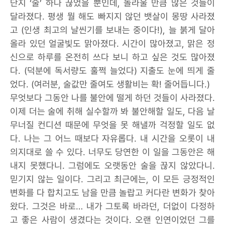
단지 ‘술’ 하나 끊었을 뿐인데, 놀라울 만큼 많은 것들이
달라졌다. 평생 뭘 해도 빠지지 않던 뱃살이 몽땅 사라졌
고 (인생 최고의 날씬기를 보내는 중이다!), 늘 붉게 달아
올라 있던 얼굴빛도 맑아졌다. 시간이 많아졌고, 맑은 정
신으로 하루를 온전히 쓰다 보니 하고 싶은 것도 많아졌
다. (덕분에 독서량도 훌쩍 늘었다) 지출도 눈에 띄게 줄
었다. (여러분, 술값만 줄여도 생활비는 확! 줄어듭니다.)
무엇보다 그동안 나를 불안에 떨게 하던 것들이 사라졌다.
이제 더는 술에 취해 실수할까 봐 불안해할 일도, 다음 날
무너질 컨디션 때문에 무엇을 못 해낼까 걱정할 일도 없
다. 나는 그 어느 때보다 자유롭다. 내 시간을 오롯이 내
의지대로 쓸 수 있다. 너무도 당연한 이 일을 그동안은 해
내지 못했다니. 그럼에도 오랫동안 술을 끊지 않았다니.
믿기지 않는 일이다. 그리고 최근에는, 이 모든 긍정적인
변화를 다 합치고도 남을 만큼 놀랍고 커다란 변화가 찾아
왔다. 그것은 바로… 내가 그토록 바라던, 더없이 다정하
고 좋은 사람이 생겼다는 것이다. 오랜 인연이었던 그를