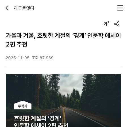
하루를잇다
뒤로가기
글자크기 조정하기
u
r
가을과 겨울, 흐릿한 계절의 ‘경계’ 인문학 에세이
l
복
2편 추천
사
2025-11-05
조회 87,969