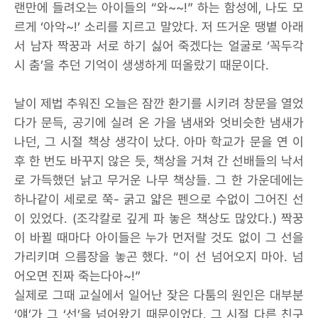
랜만에 들려오는 아이들의 “와~~!” 하는 함성에, 나도 모
르게 ‘아악~!’ 소리를 지르고 말았다. 저 뜨거운 땡볕 아래
서 남자 짝꿍과 서로 하기 싫어 죽겠다는 얼굴로 ‘꼭두각
시 춤’을 추던 기억이 생생하게 떠올랐기 때문이다.
날이 제법 추워진 오늘은 잠깐 환기를 시키려 창문을 열었
다가 문득, 공기에 실려 온 가을 냄새와 엇비슷한 냄새가
나던, 그 시절 책상 생각이 났다. 아마 학교가 문을 연 이
후 한 번도 바꾸지 않은 듯, 책상을 거쳐 간 선배들의 낙서
로 가득했던 낡고 무거운 나무 책상들. 그 한 가운데에는
하나같이 세로로 쭉- 굵고 얇은 펜으로 수없이 그어진 선
이 있었다. (조각칼로 깊게 파 놓은 책상도 많았다.) 짝꿍
이 바뀔 때마다 아이들은 누가 먼저랄 것도 없이 그 선을
가리키며 으름장을 놓곤 했다. “이 선 넘어오지 마아. 넘
어오면 진짜 죽는다아~!”
실제로 그때 교실에서 일어난 잦은 다툼의 원인은 대부분
‘얘’가 그 ‘선’을 넘어왔기 때문이었다. 그 시절 다른 친구