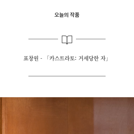
오늘의 작품
표창원 - 「카스트라토: 거세당한 자」